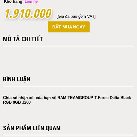
Kho hàng:
Liên hệ
1.910.000
1.910.000
[Giá đã bao gồm VAT]
ĐẶT MUA NGAY
MÔ TẢ CHI TIẾT
BÌNH LUẬN
Chia sẻ nhận xét của bạn về RAM TEAMGROUP T-Force Delta Black
RGB 8GB 3200
SẢN PHẨM LIÊN QUAN