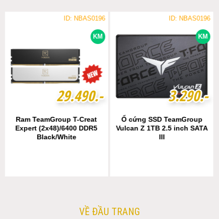
ID: NBAS0196
ID: NBAS0196
KM
KM
2
2
9
9
.
.
4
4
9
9
0
0
.-
.-
3
3
.
.
2
2
9
9
0
0
.-
.-
Ram TeamGroup T-Creat
Ổ cứng SSD TeamGroup
Expert (2x48)/6400 DDR5
Vulcan Z 1TB 2.5 inch SATA
Black/White
III
VỀ ĐẦU TRANG