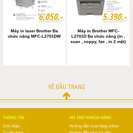
6
6
.
.
0
0
5
5
0
0
.-
.-
5
5
.
.
3
3
9
9
0
0
.-
.-
Máy in laser Brother Đa
Máy in Brother MFC-
chức năng MFC-L2701DW
L2701D Đa chức năng (in ,
scan , coppy, fax , in 2 mặt)
VỀ ĐẦU TRANG
THÔNG TIN
HỖ TRỢ KHÁCH HÀNG
Giới thiệu
Hướng dẫn mua hàng online
Tuyển dụng
Hướng dẫn mua trả góp