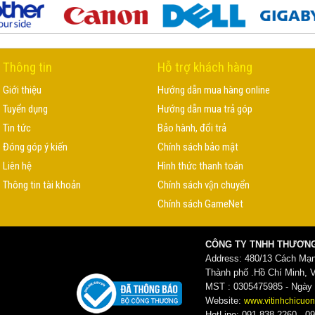
Thông tin
Hỗ trợ khách hàng
Giới thiệu
Hướng dẫn mua hàng online
Tuyển dụng
Hướng dẫn mua trả góp
Tin tức
Bảo hành, đổi trả
Đóng góp ý kiến
Chính sách bảo mật
Liên hệ
Hình thức thanh toán
Thông tin tài khoản
Chính sách vận chuyển
Chính sách GameNet
CÔNG TY TNHH THƯƠNG
Address: 480/13 Cách Mạ
Thành phố .Hồ Chí Minh, 
MST : 0305475985 - Ngày c
Website:
www.vitinhchicuon
HotLine: 091.838.2260 - 09