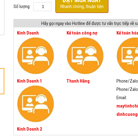
ĐẶT MUA NGAY
Số lượng:
Nhanh chóng, thuận tiện
Hãy gọi ngay vào Hotline để được tư vấn trực tiếp về 
Kinh Doanh
Kế toán công nợ
Kế toán hó
Kinh Doanh 1
Thanh Hằng
Phone/Zalo
Phone/Zalo
Email:
maytinhch
dinhcuong
Kinh Doanh 2