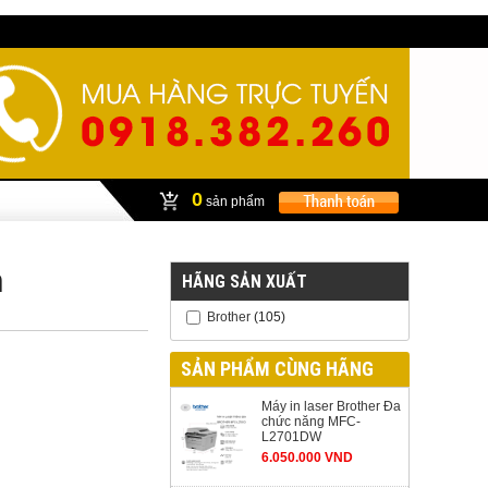
0
sản phẩm
m
HÃNG SẢN XUẤT
Brother
(105)
SẢN PHẨM CÙNG HÃNG
Máy in laser Brother Đa
chức năng MFC-
L2701DW
6.050.000 VND