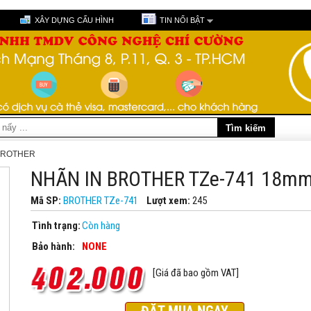
XÂY DỰNG CẤU HÌNH
TIN NỔI BẬT
BROTHER
NHÃN IN BROTHER TZe-741 18m
Mã SP:
BROTHER TZe-741
Lượt xem:
245
Tình trạng:
Còn hàng
Bảo hành:
NONE
[Giá đã bao gồm VAT]