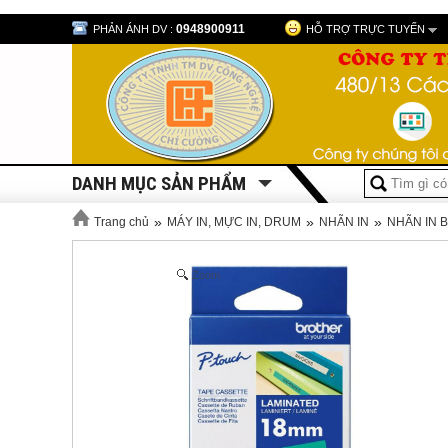
0948900911
PHẢN ÁNH DV :
HỖ TRỢ TRỰC TUYẾN
DANH MỤC SẢN PHẨM
»
»
»
Trang chủ
MÁY IN, MỰC IN, DRUM
NHÃN IN
NHÃN IN 
Zoom