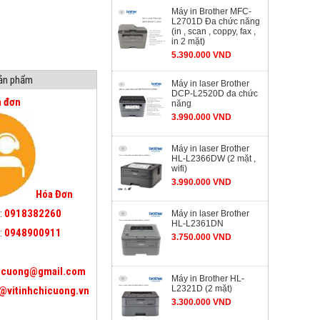
Máy in Brother MFC-
L2701D Đa chức năng
(in , scan , coppy, fax ,
in 2 mặt)
5.390.000 VND
sản phẩm
Máy in laser Brother
DCP-L2520D đa chức
a đơn
năng
3.990.000 VND
Máy in laser Brother
HL-L2366DW (2 mặt ,
wifi)
3.990.000 VND
Hóa Đơn
:
0918382260
Máy in laser Brother
HL-L2361DN
:
0948900911
3.750.000 VND
icuong@gmail.com
Máy in Brother HL-
L2321D (2 mặt)
@vitinhchicuong.vn
3.300.000 VND