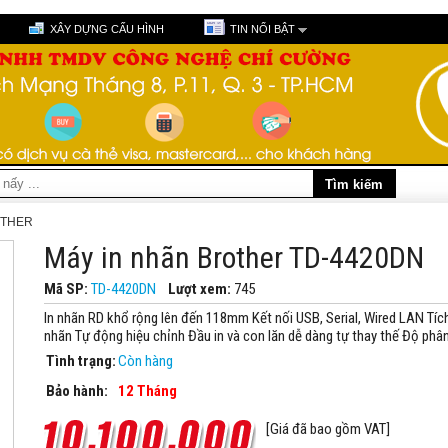
XÂY DỰNG CẤU HÌNH
TIN NỔI BẬT
OTHER
Máy in nhãn Brother TD-4420DN
Mã SP:
TD-4420DN
Lượt xem:
745
In nhãn RD khổ rộng lên đến 118mm Kết nối USB, Serial, Wired LAN Tíc
nhãn Tự động hiệu chỉnh Đầu in và con lăn dễ dàng tự thay thế Độ phân 
Tình trạng:
Còn hàng
Bảo hành:
12 Tháng
[Giá đã bao gồm VAT]