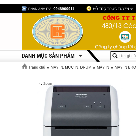
0948900911
PHẢN ÁNH DV :
HỖ TRỢ TRỰC TUYẾN
DANH MỤC SẢN PHẨM
»
»
»
Trang chủ
MÁY IN, MỰC IN, DRUM
MÁY IN
MÁY IN BR
Zoom