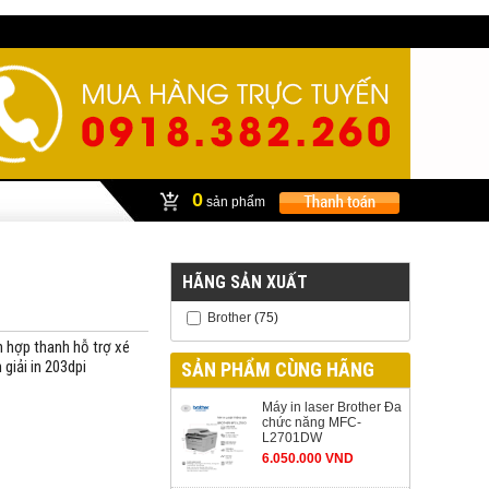
0
sản phẩm
HÃNG SẢN XUẤT
Brother
(75)
h hợp thanh hỗ trợ xé
giải in 203dpi
SẢN PHẨM CÙNG HÃNG
Máy in laser Brother Đa
chức năng MFC-
L2701DW
6.050.000 VND