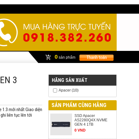
0
sản phẩm
EN 3
HÃNG SẢN XUẤT
Apacer
(10)
SẢN PHẨM CÙNG HÃNG
 1.3 mới nhất Giao diện
hi liên tục lên tới
SSD Apacer
AS2280Q4X NVME
GEN 4 1TB
0 VND