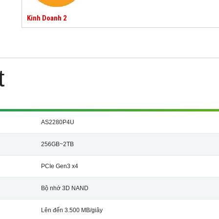
Kinh Doanh 2
t
AS2280P4U
256GB~2TB
PCIe Gen3 x4
Bộ nhớ 3D NAND
Lên đến 3.500 MB/giây