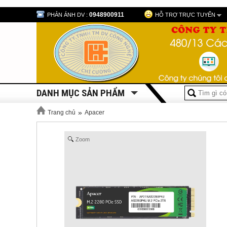
0948900911
PHẢN ÁNH DV :
HỖ TRỢ TRỰC TUYẾN
DANH MỤC SẢN PHẨM
»
Trang chủ
Apacer
Zoom