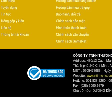
Giới thiệu
Hướng dẫn mua hàng online
Tuyển dụng
Hướng dẫn mua trả góp
Tin tức
Bảo hành, đổi trả
Đóng góp ý kiến
Chính sách bảo mật
Liên hệ
Hình thức thanh toán
Thông tin tài khoản
Chính sách vận chuyển
Chính sách GameNet
CÔNG TY TNHH THƯƠNG
Address: 480/13 Cách Mạ
Thành phố .Hồ Chí Minh, 
MST : 0305475985 - Ngày c
Website:
www.vitinhchicuon
HotLine: 091.838.2260 - 09
Fax: (028) 3990.6679
Chủ sở hữu: DƯƠNG ĐI