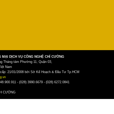
 MẠI DỊCH VỤ CÔNG NGHỆ CHÍ CƯỜNG
ng Tháng tám Phường 11, Quận 03,
Việt Nam
ấp: 21/01/2008 bởi Sở Kế Hoạch & Đầu Tư Tp.HCM
g.vn
48.900.911 - (028) 3990.6679 - (028) 6272.0841
̀NH CƯỜNG