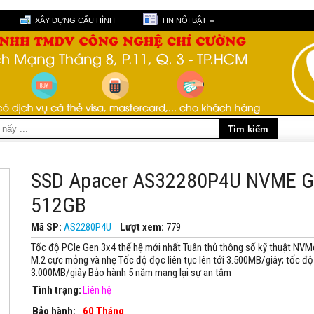
XÂY DỰNG CẤU HÌNH
TIN NỔI BẬT
SSD Apacer AS32280P4U NVME G
512GB
Mã SP:
AS2280P4U
Lượt xem:
779
Tốc độ PCIe Gen 3x4 thế hệ mới nhất Tuân thủ thông số kỹ thuật NVMe
M.2 cực mỏng và nhẹ Tốc độ đọc liên tục lên tới 3.500MB/giây; tốc độ g
3.000MB/giây Bảo hành 5 năm mang lại sự an tâm
Tình trạng:
Liên hệ
Bảo hành:
60 Tháng