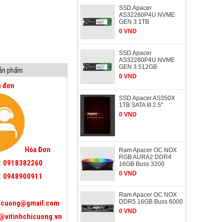
SSD Apacer
AS32280P4U NVME
GEN 3 1TB
0 VND
SSD Apacer
AS32280P4U NVME
GEN 3 512GB
sản phẩm
0 VND
a đơn
SSD Apacer AS350X
1TB SATA III 2.5"
0 VND
Hóa Đơn
Ram Apacer OC NOX
RGB AURA2 DDR4
:
0918382260
16GB Buss 3200
0 VND
:
0948900911
Ram Apacer OC NOX
DDR5 16GB Buss 6000
icuong@gmail.com
0 VND
@vitinhchicuong.vn