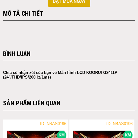
ĐẶT MUA NGAY
MÔ TẢ CHI TIẾT
BÌNH LUẬN
Chia sẻ nhận xét của bạn về Màn hình LCD KOORUI G2411P
(24"/FHD/IPS/200Hz/1ms)
SẢN PHẨM LIÊN QUAN
ID: NBAS0196
ID: NBAS0196
KM
KM