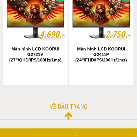
4
4
.
.
6
6
9
9
0
0
.-
.-
2
2
.
.
7
7
5
5
0
0
.-
.-
Màn hình LCD KOORUI
Màn hình LCD KOORUI
G2721V
G2411P
(27"/QHD/IPS/180Hz/1ms)
(24"/FHD/IPS/200Hz/1ms)
VỀ ĐẦU TRANG