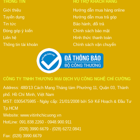
THÔNG TIN
HỖ TRỢ KHÁCH HÀNG
Giới thiệu
Hướng dẫn mua hàng online
Tuyển dụng
Hướng dẫn mua trả góp
Tin tức
Bảo hành, đổi trả
Đóng góp ý kiến
Chính sách bảo mật
Liên hệ
Hình thức thanh toán
Thông tin tài khoản
Chính sách vận chuyển
CÔNG TY TNHH THƯƠNG MẠI DỊCH VỤ CÔNG NGHỆ CHÍ CƯỜNG
Address: 480/13 Cách Mạng Tháng tám Phường 11, Quận 03, Thành
phố. Hồ Chí Minh, Việt Nam
MST: 0305475985 - Ngày cấp: 21/01/2008 bởi Sở Kế Hoạch & Đầu Tư
Tp.HCM
Website:
www.vitinhchicuong.vn
HotLine: 091.838.2260 - 0948.900.911
(028) 3990.6679 - (028) 6272.0841
Fax: (028) 3990.6679