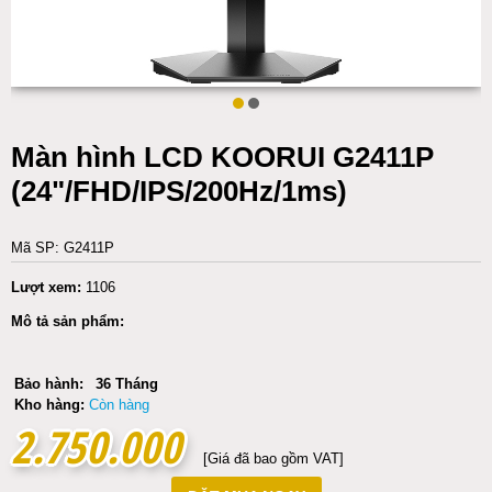
Màn hình LCD KOORUI G2411P
(24"/FHD/IPS/200Hz/1ms)
Mã SP: G2411P
Lượt xem:
1106
Mô tả sản phẩm:
Bảo hành:
36 Tháng
Kho hàng:
Còn hàng
2.750.000
2.750.000
[Giá đã bao gồm VAT]