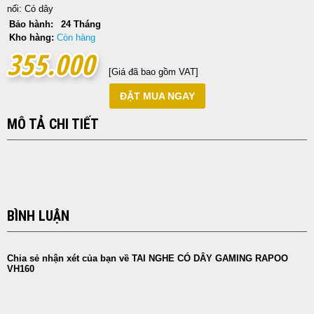
nối: Có dây
Bảo hành:
24 Tháng
Kho hàng:
Còn hàng
355.000
355.000
[Giá đã bao gồm VAT]
ĐẶT MUA NGAY
MÔ TẢ CHI TIẾT
BÌNH LUẬN
Chia sẻ nhận xét của bạn về TAI NGHE CÓ DÂY GAMING RAPOO
VH160