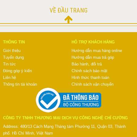
VỀ ĐẦU TRANG
THÔNG TIN
HỖ TRỢ KHÁCH HÀNG
Giới thiệu
Hướng dẫn mua hàng online
Tuyển dụng
Hướng dẫn mua trả góp
Tin tức
Bảo hành, đổi trả
Đóng góp ý kiến
Chính sách bảo mật
Liên hệ
Hình thức thanh toán
Thông tin tài khoản
Chính sách vận chuyển
CÔNG TY TNHH THƯƠNG MẠI DỊCH VỤ CÔNG NGHỆ CHÍ CƯỜNG
Address: 480/13 Cách Mạng Tháng tám Phường 11, Quận 03, Thành
phố. Hồ Chí Minh, Việt Nam