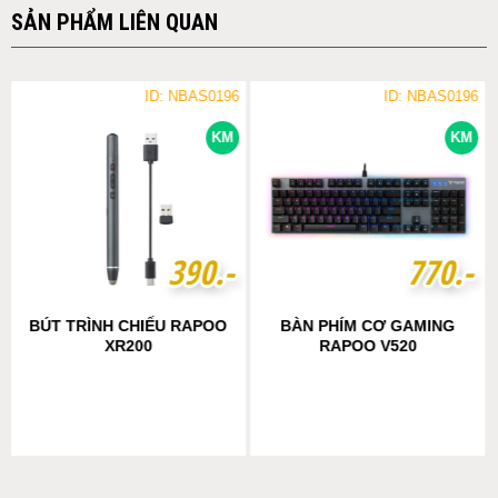
SẢN PHẨM LIÊN QUAN
ID: NBAS0196
ID: NBAS0196
KM
KM
3
3
9
9
0
0
.-
.-
7
7
7
7
0
0
.-
.-
BÚT TRÌNH CHIẾU RAPOO
BÀN PHÍM CƠ GAMING
XR200
RAPOO V520