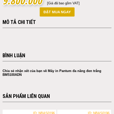
9.800.000
9.800.000
[Giá đã bao gồm VAT]
ĐẶT MUA NGAY
MÔ TẢ CHI TIẾT
BÌNH LUẬN
Chia sẻ nhận xét của bạn về Máy in Pantum đa năng đen trắng
BM5100ADN
SẢN PHẨM LIÊN QUAN
ID: NBAS0196
ID: NBAS0196