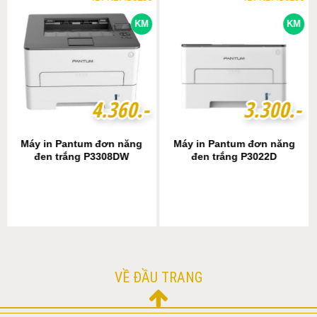
KM
KM
4
4
.
.
3
3
6
6
0
0
.-
.-
3
3
.
.
3
3
0
0
0
0
.-
.-
Máy in Pantum đơn năng
Máy in Pantum đơn năng
đen trắng P3308DW
đen trắng P3022D
VỀ ĐẦU TRANG