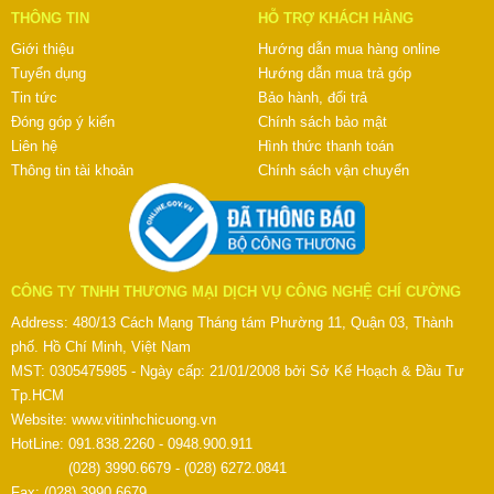
THÔNG TIN
HỖ TRỢ KHÁCH HÀNG
Giới thiệu
Hướng dẫn mua hàng online
Tuyển dụng
Hướng dẫn mua trả góp
Tin tức
Bảo hành, đổi trả
Đóng góp ý kiến
Chính sách bảo mật
Liên hệ
Hình thức thanh toán
Thông tin tài khoản
Chính sách vận chuyển
CÔNG TY TNHH THƯƠNG MẠI DỊCH VỤ CÔNG NGHỆ CHÍ CƯỜNG
Address: 480/13 Cách Mạng Tháng tám Phường 11, Quận 03, Thành
phố. Hồ Chí Minh, Việt Nam
MST: 0305475985 - Ngày cấp: 21/01/2008 bởi Sở Kế Hoạch & Đầu Tư
Tp.HCM
Website:
www.vitinhchicuong.vn
HotLine: 091.838.2260 - 0948.900.911
(028) 3990.6679 - (028) 6272.0841
Fax: (028) 3990.6679