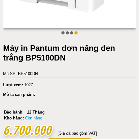
Máy in Pantum đơn năng đen
trắng BP5100DN
Mã SP: BP5100DN
Lượt xem:
1027
Mô tả sản phẩm:
Bảo hành:
12 Tháng
Kho hàng:
Còn hàng
6.700.000
6.700.000
[Giá đã bao gồm VAT]