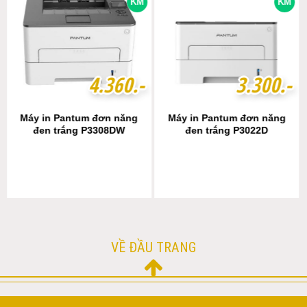
KM
KM
4
4
.
.
3
3
6
6
0
0
.-
.-
3
3
.
.
3
3
0
0
0
0
.-
.-
Máy in Pantum đơn năng
Máy in Pantum đơn năng
đen trắng P3308DW
đen trắng P3022D
VỀ ĐẦU TRANG