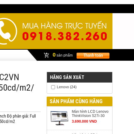
0
sản phẩm
AC2VN
HÃNG SẢN XUẤT
250cd/m2/
Lenovo
(24)
SẢN PHẨM CÙNG HÃNG
Màn hình LCD Lenovo
ch Độ phân giải: Full
ThinkVision S27i-30
 250cd/m2
3.690.000 VND