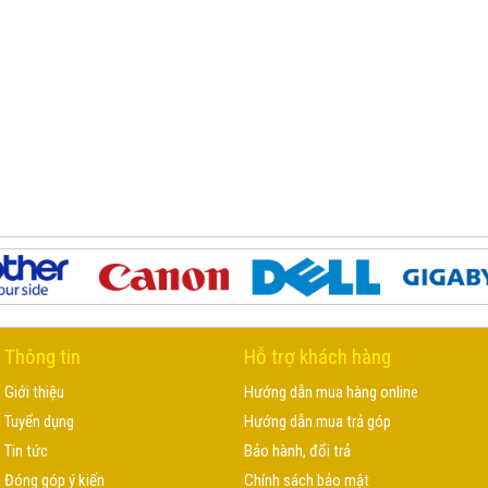
Thông tin
Hỗ trợ khách hàng
Giới thiệu
Hướng dẫn mua hàng online
Tuyển dụng
Hướng dẫn mua trả góp
Tin tức
Bảo hành, đổi trả
Đóng góp ý kiến
Chính sách bảo mật