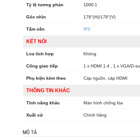
Tỷ lệ tương phản
1000:1
Góc nhìn
178°(H)/178°(V)
Tấm nền
IPS
KẾT NỐI
Loa tích hợp
Không
Cổng giao tiếp
1 x HDMI 1.4 , 1 x VGA/D-s
Phụ kiện kèm theo
Cáp nguồn, cáp HDMI
THÔNG TIN KHÁC
Tính năng khác
Màn hình chống lóa
Xuất xứ
Chính hãng
MÔ TẢ