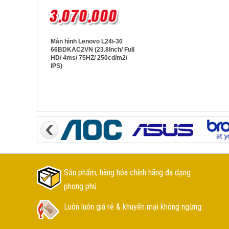
Màn hình Lenovo L24i-30
66BDKAC2VN (23.8Inch/ Full
HD/ 4ms/ 75HZ/ 250cd/m2/
IPS)
Sản phẩm, hàng hóa chính hãng đa dạng
phong phú
Luôn luôn giá rẻ & khuyến mại không ngừng.