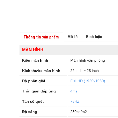
Mô tả
Bình luận
Thông tin sản phẩm
MÀN HÌNH
Kiểu màn hình
Màn hình văn phòng
Kích thước màn hình
22 inch ~ 25 inch
Độ phân giải
Full HD (1920x1080)
Thời gian đáp ứng
4ms
Tần số quét
75HZ
Độ sáng
250cd/m2