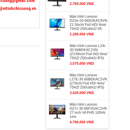
icuong@gmail.com
2.760.000 VND
@vitinhchicuong.vn
Màn hình Lenovo
D22e-20 66D2KAC6VN
21.5Inch/ Full HD/ 4ms/
75HZ/ 250cd/m2/ VA
2.280.000 VND
Màn hình Lenovo L24i-
30 66BDKAC2VN
(23.8Inch/ Full HD/ 4ms/
75HZ/ 250cd/m2/ IPS)
3.070.000 VND
Màn hình Lenovo
L27E-30 66BEKAC2VN
(27Inch/ Full HD/ 4ms/
75HZ/ 250cd/m2/ IPS)
3.420.000 VND
Màn hình Lenovo
G27c-30 66F3GAC2VN
27 inch VA FHD 165Hz
1ms
4.790.000 VND