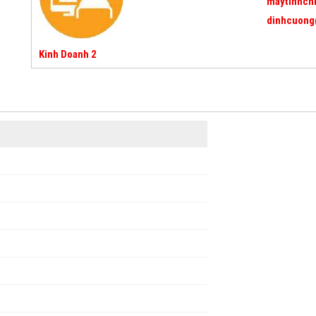
maytinhch
dinhcuong
Kinh Doanh 2