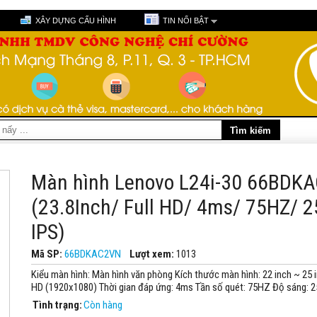
XÂY DỰNG CẤU HÌNH
TIN NỔI BẬT
Màn hình Lenovo L24i-30 66BDK
(23.8Inch/ Full HD/ 4ms/ 75HZ/ 
IPS)
Mã SP:
66BDKAC2VN
Lượt xem:
1013
Kiểu màn hình: Màn hình văn phòng Kích thước màn hình: 22 inch ~ 25 in
HD (1920x1080) Thời gian đáp ứng: 4ms Tần số quét: 75HZ Độ sáng:
Tình trạng:
Còn hàng