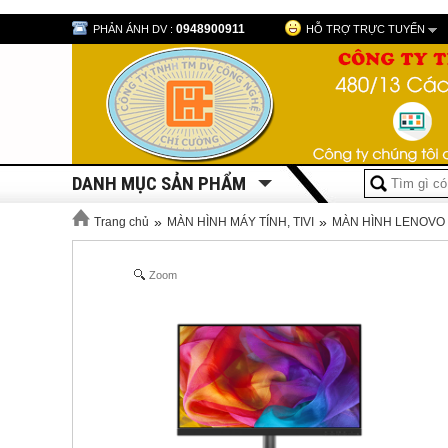
0948900911
PHẢN ÁNH DV :
HỖ TRỢ TRỰC TUYẾN
DANH MỤC SẢN PHẨM
»
»
Trang chủ
MÀN HÌNH MÁY TÍNH, TIVI
MÀN HÌNH LENOVO
Zoom