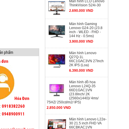
Màn hình LCD Lenovo
ThinkVision S24i-30
2.690.000 VND
Màn hình Gaming
Lenovo G24-20 (23.8
inch - WLED - FHD -
144 Hz - 0.5ms)
3.900.000 VND
sản phẩm
Màn hình Lenovo
Q27Q-1L
a đơn
66C1GAC3VN 27Inch
2K IPS (Loa)
6.390.000 VND
Màn hình đồ họa
Lenovo L24Q-35
66D1GAC1VN
(23.8Inch/ 2K
Hóa Đơn
(2560x1440)/ 4ms/
75HZ/ 250cd/m2/ IPS)
:
0918382260
2.850.000 VND
:
0948900911
Màn hình Lenovo L22e-
30 21.5 inch FHD VA
66CBKAC1VN