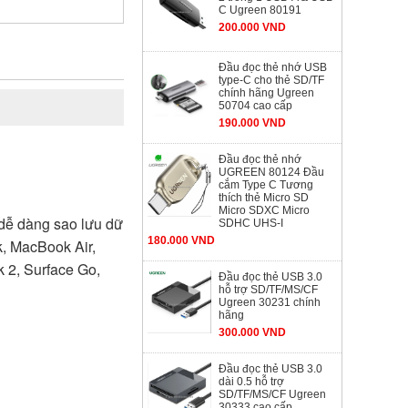
C Ugreen 80191
200.000 VND
Đầu đọc thẻ nhớ USB
type-C cho thẻ SD/TF
chính hãng Ugreen
50704 cao cấp
190.000 VND
Đầu đọc thẻ nhớ
UGREEN 80124 Đầu
cắm Type C Tương
thích thẻ Micro SD
Micro SDXC Micro
 dễ dàng sao lưu dữ
SDHC UHS-I
180.000 VND
k, MacBook Air,
 2, Surface Go,
Đầu đọc thẻ USB 3.0
hỗ trợ SD/TF/MS/CF
Ugreen 30231 chính
hãng
300.000 VND
Đầu đọc thẻ USB 3.0
dài 0.5 hỗ trợ
SD/TF/MS/CF Ugreen
30333 cao cấp