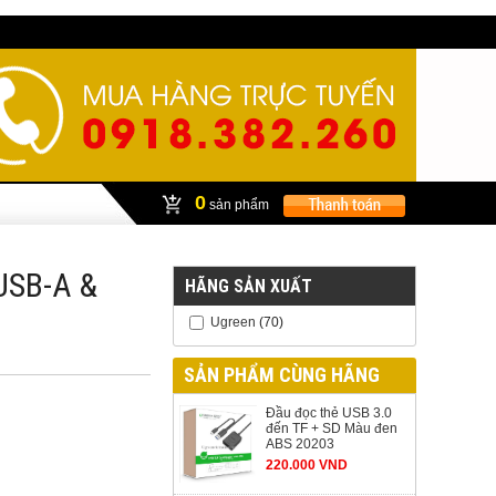
0
sản phẩm
USB-A &
HÃNG SẢN XUẤT
Ugreen
(70)
SẢN PHẨM CÙNG HÃNG
Đầu đọc thẻ USB 3.0
đến TF + SD Màu đen
ABS 20203
220.000 VND