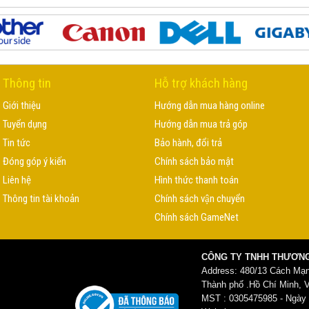
Thông tin
Hỗ trợ khách hàng
Giới thiệu
Hướng dẫn mua hàng online
Tuyển dụng
Hướng dẫn mua trả góp
Tin tức
Bảo hành, đổi trả
Đóng góp ý kiến
Chính sách bảo mật
Liên hệ
Hình thức thanh toán
Thông tin tài khoản
Chính sách vận chuyển
Chính sách GameNet
CÔNG TY TNHH THƯƠNG
Address: 480/13 Cách Mạ
Thành phố .Hồ Chí Minh, 
MST : 0305475985 - Ngày c