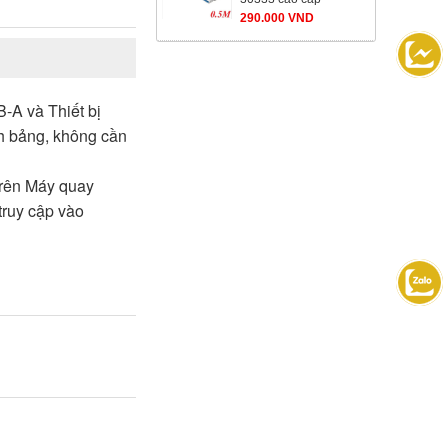
290.000 VND
-A và Thiết bị
h bảng, không cần
 trên Máy quay
truy cập vào