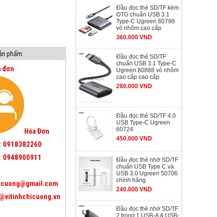
Đầu đọc thẻ SD/TF kèm
OTG chuẩn USB 3.1
Type-C Ugreen 80798
vỏ nhôm cao cấp
360.000 VND
sản phẩm
Đầu đọc thẻ SD/TF
chuẩn USB 3.1 Type-C
a đơn
Ugreen 80888 vỏ nhôm
cao cấp cao cấp
280.000 VND
Đầu đọc thẻ SD/TF 4.0
USB Type-C Ugreen
60724
Hóa Đơn
450.000 VND
:
0918382260
:
0948900911
Đầu đọc thẻ nhớ SD/TF
chuẩn USB Type C và
USB 3.0 Ugreen 50706
chính hãng
icuong@gmail.com
240.000 VND
@vitinhchicuong.vn
Đầu đọc thẻ nhớ SD/TF
2 trong 1 USB-A & USB-