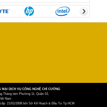
 MẠI DỊCH VỤ CÔNG NGHỆ CHÍ CƯỜNG
ng Tháng tám Phường 11, Quận 03,
Việt Nam
ấp: 21/01/2008 bởi Sở Kế Hoạch & Đầu Tư Tp.HCM