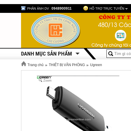
0948900911
PHẢN ÁNH DV :
HỖ TRỢ TRỰC TUYẾN
DANH MỤC SẢN PHẨM
»
»
Trang chủ
THIẾT BỊ VĂN PHÒNG
Ugreen
Zoom