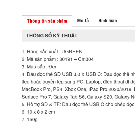
Mô tả
Bình luận
Thông tin sản phẩm
THÔNG SỐ KỸ THUẬT
1. Hãng sản xuất : UGREEN
2. Mã sản phẩm : 80191 – Cm304
3. Màu sắc : Đen
4. Đầu đọc thẻ SD USB 3.0 & USB C: Đầu đọc thẻ nhớ
liệu hoặc truyền tệp sang PC, Laptop, điện thoại d
MacBook Pro, PS4, Xbox One, iPad Pro 2020/2018, D
Surface Pro 7, Galaxy Tab S6, Galaxy S20, Galaxy No
5. Hỗ trợ SD & TF: Đầu đọc thẻ USB C cho phép đọc v
6. 10 x 8 x 2 cm
7. 150g