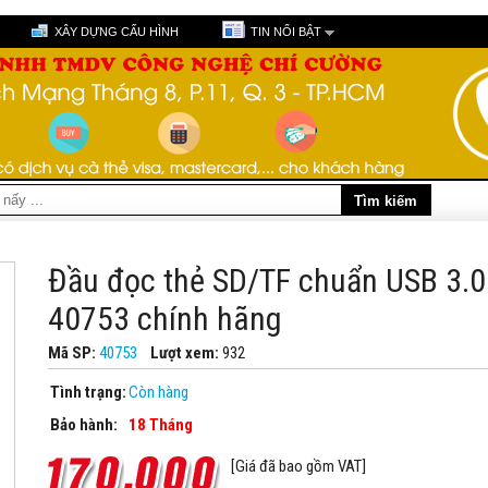
XÂY DỰNG CẤU HÌNH
TIN NỔI BẬT
Đầu đọc thẻ SD/TF chuẩn USB 3.0
40753 chính hãng
Mã SP:
40753
Lượt xem:
932
Tình trạng:
Còn hàng
Bảo hành:
18 Tháng
[Giá đã bao gồm VAT]