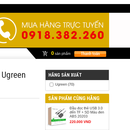
0
sản phẩm
 Ugreen
HÃNG SẢN XUẤT
Ugreen
(70)
SẢN PHẨM CÙNG HÃNG
Đầu đọc thẻ USB 3.0
đến TF + SD Màu đen
ABS 20203
220.000 VND