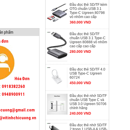
Đầu đọc thẻ SD/TF kèm
OTG chuẩn USB 3.1
Type-C Ugreen 80798
vỏ nhôm cao cấp
360.000 VND
sản phẩm
Đầu đọc thẻ SD/TF
chuẩn USB 3.1 Type-C
a đơn
Ugreen 80888 vỏ nhôm
cao cấp cao cấp
280.000 VND
Đầu đọc thẻ SD/TF 4.0
USB Type-C Ugreen
60724
Hóa Đơn
450.000 VND
:
0918382260
:
0948900911
Đầu đọc thẻ nhớ SD/TF
chuẩn USB Type C và
USB 3.0 Ugreen 50706
chính hãng
icuong@gmail.com
240.000 VND
@vitinhchicuong.vn
Đầu đọc thẻ nhớ SD/TF
2 trong 1 USB-A & USB-