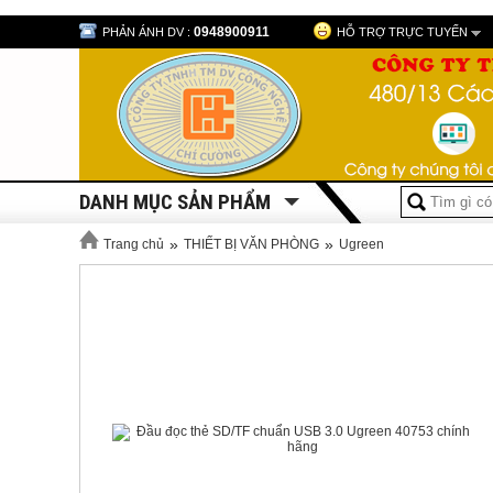
0948900911
PHẢN ÁNH DV :
HỖ TRỢ TRỰC TUYẾN
DANH MỤC SẢN PHẨM
»
»
Trang chủ
THIẾT BỊ VĂN PHÒNG
Ugreen