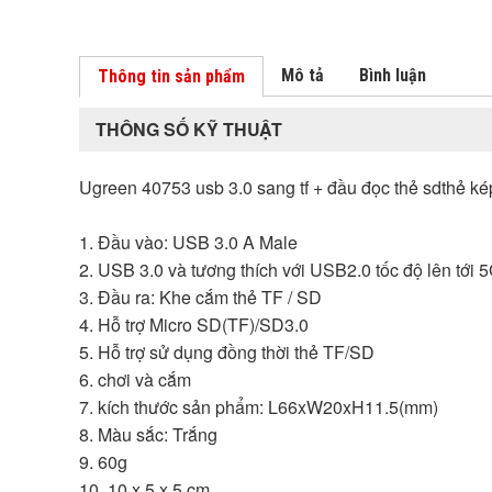
Mô tả
Bình luận
Thông tin sản phẩm
THÔNG SỐ KỸ THUẬT
Ugreen 40753 usb 3.0 sang tf + đầu đọc thẻ sdthẻ k
1. Đầu vào: USB 3.0 A Male
2. USB 3.0 và tương thích với USB2.0 tốc độ lên tới 
3. Đầu ra: Khe cắm thẻ TF / SD
4. Hỗ trợ Micro SD(TF)/SD3.0
5. Hỗ trợ sử dụng đồng thời thẻ TF/SD
6. chơi và cắm
7. kích thước sản phẩm: L66xW20xH11.5(mm)
8. Màu sắc: Trắng
9. 60g
10. 10 x 5 x 5 cm