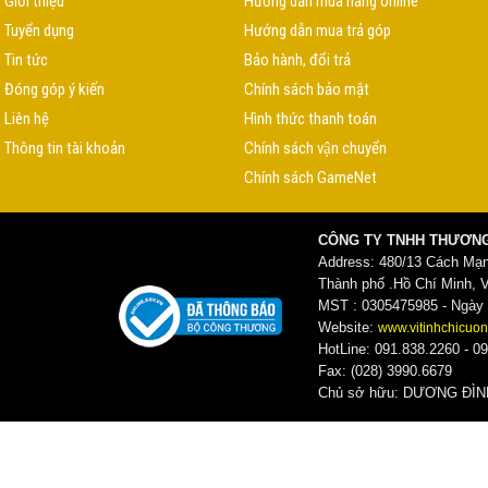
Giới thiệu
Hướng dẫn mua hàng online
Tuyển dụng
Hướng dẫn mua trả góp
Tin tức
Bảo hành, đổi trả
Đóng góp ý kiến
Chính sách bảo mật
Liên hệ
Hình thức thanh toán
Thông tin tài khoản
Chính sách vận chuyển
Chính sách GameNet
CÔNG TY TNHH THƯƠNG
Address: 480/13 Cách Mạ
Thành phố .Hồ Chí Minh, 
MST : 0305475985 - Ngày c
Website:
www.vitinhchicuon
HotLine: 091.838.2260 - 09
Fax: (028) 3990.6679
Chủ sở hữu: DƯƠNG ĐI