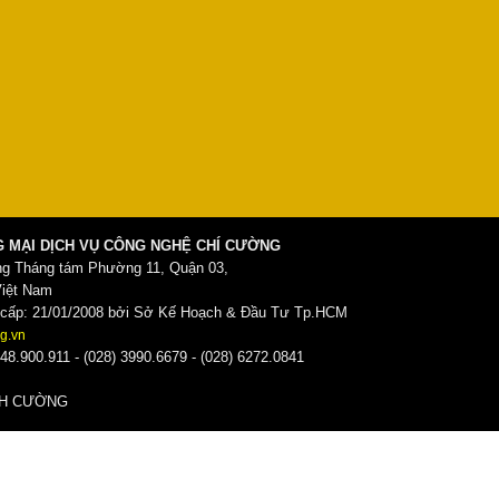
 MẠI DỊCH VỤ CÔNG NGHỆ CHÍ CƯỜNG
ng Tháng tám Phường 11, Quận 03,
Việt Nam
ấp: 21/01/2008 bởi Sở Kế Hoạch & Đầu Tư Tp.HCM
g.vn
48.900.911 - (028) 3990.6679 - (028) 6272.0841
̀NH CƯỜNG