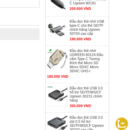
C Ugreen 80191
200.000 VND
Đầu đọc thẻ nhớ USB
type-C cho thẻ SD/TF
chính hãng Ugreen
50704 cao cấp
190.000 VND
Đầu đọc thẻ nhớ
UGREEN 80124 Đầu
cắm Type C Tương
thích thẻ Micro SD
Micro SDXC Micro
SDHC UHS-I
180.000 VND
Đầu đọc thẻ USB 3.0
hỗ trợ SD/TF/MS/CF
Ugreen 30231 chính
hãng
300.000 VND
Đầu đọc thẻ USB 3.0
dài 0.5 hỗ trợ
SD/TF/MS/CF Ugreen
30333 cao cấp