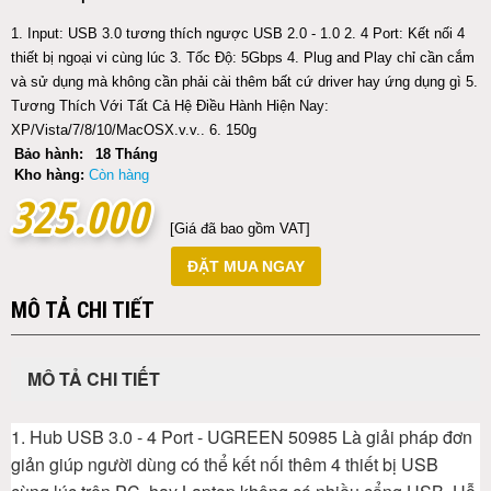
1. Input: USB 3.0 tương thích ngược USB 2.0 - 1.0 2. 4 Port: Kết nối 4
thiết bị ngoại vi cùng lúc 3. Tốc Độ: 5Gbps 4. Plug and Play chỉ cần cắm
và sử dụng mà không cần phải cài thêm bất cứ driver hay ứng dụng gì 5.
Tương Thích Với Tất Cả Hệ Điều Hành Hiện Nay:
XP/Vista/7/8/10/MacOSX.v.v.. 6. 150g
Bảo hành:
18 Tháng
Kho hàng:
Còn hàng
325.000
325.000
[Giá đã bao gồm VAT]
ĐẶT MUA NGAY
MÔ TẢ CHI TIẾT
MÔ TẢ CHI TIẾT
1. Hub USB 3.0 - 4 Port - UGREEN 50985 Là giải pháp đơn
giản giúp người dùng có thể kết nối thêm 4 thiết bị USB