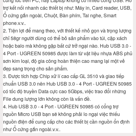
cùng lúc trên PC, hay Laptop không có nhiều cổng USB. Hỗ
trợ kết nối nhanh các thiết bị như: Máy in, Card reader, USB,
Ổ cứng gắn ngoài, Chuột, Bàn phím, Tai nghe, Smart
phone.v.v..
2. Tiện lợi để mang theo, với thiết kế nhỏ gọn và trọng lượng
chỉ 58gr người dùng có thể bỏ sản phẩm vào túi, cặp xách
hoặc balo mà không gặp bất cứ trở ngại nào. Hub USB 3.0 -
4 Port - UGREEN 50985 được làm từ vật liệu nhựa ABS phủ
sơn kim loại, độ gia công hoàn thiện cao mang lại một vẻ
đẹp sang trọng cho sản phẩm.
3. Được tích hợp Chip xử lí cao cấp GL 3510 và giao tiếp
chuẩn USB 3.0 nên Hub USB 3.0 - 4 Port - UGREEN 50985
có tốc độ truyền Data cực cao 5Gbps, việc trao đổi những
File dung lượng lớn không còn là vấn đề.
4. Hub USB 3.0 - 4 Port - UGREEN 50985 có cổng trợ
nguồn Micro USB bạn sẽ không phải lo ngại việc thiếu
nguồn điện để cung cấp cho các thiết bị cần nguồn ổn định
như Ổ cứng gắn ngoài.v.v..