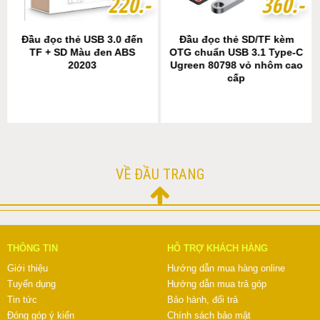
2
2
2
2
0
0
.-
.-
3
3
6
6
0
0
.-
.-
Đầu đọc thẻ USB 3.0 đến
Đầu đọc thẻ SD/TF kèm
TF + SD Màu đen ABS
OTG chuẩn USB 3.1 Type-C
20203
Ugreen 80798 vỏ nhôm cao
cấp
VỀ ĐẦU TRANG
THÔNG TIN
HỖ TRỢ KHÁCH HÀNG
Giới thiệu
Hướng dẫn mua hàng online
Tuyển dụng
Hướng dẫn mua trả góp
Tin tức
Bảo hành, đổi trả
Đóng góp ý kiến
Chính sách bảo mật