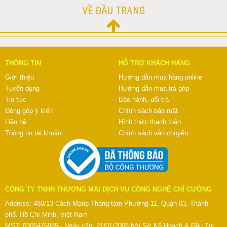
VỀ ĐẦU TRANG
THÔNG TIN
HỖ TRỢ KHÁCH HÀNG
Giới thiệu
Hướng dẫn mua hàng online
Tuyển dụng
Hướng dẫn mua trả góp
Tin tức
Bảo hành, đổi trả
Đóng góp ý kiến
Chính sách bảo mật
Liên hệ
Hình thức thanh toán
Thông tin tài khoản
Chính sách vận chuyển
CÔNG TY TNHH THƯƠNG MẠI DỊCH VỤ CÔNG NGHỆ CHÍ CƯỜNG
Address: 480/13 Cách Mạng Tháng tám Phường 11, Quận 03, Thành
phố. Hồ Chí Minh, Việt Nam
MST: 0305475985 - Ngày cấp: 21/01/2008 bởi Sở Kế Hoạch & Đầu Tư