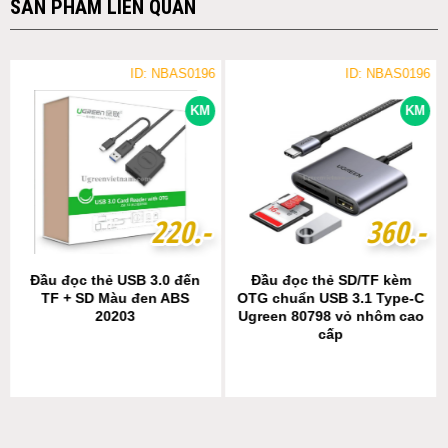
SẢN PHẨM LIÊN QUAN
ID: NBAS0196
ID: NBAS0196
KM
KM
2
2
2
2
0
0
.-
.-
3
3
6
6
0
0
.-
.-
Đầu đọc thẻ USB 3.0 đến
Đầu đọc thẻ SD/TF kèm
TF + SD Màu đen ABS
OTG chuẩn USB 3.1 Type-C
20203
Ugreen 80798 vỏ nhôm cao
cấp