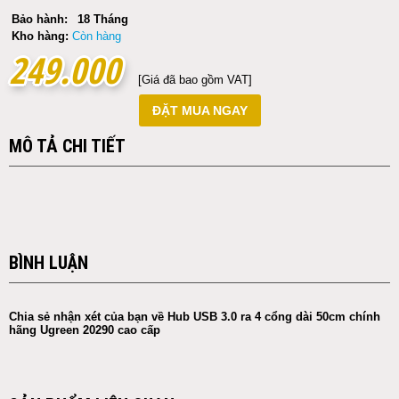
Bảo hành:
18 Tháng
Kho hàng:
Còn hàng
249.000
249.000
[Giá đã bao gồm VAT]
ĐẶT MUA NGAY
MÔ TẢ CHI TIẾT
BÌNH LUẬN
Chia sẻ nhận xét của bạn về Hub USB 3.0 ra 4 cổng dài 50cm chính
hãng Ugreen 20290 cao cấp