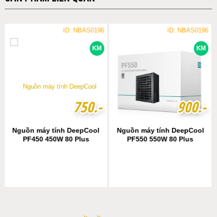
ID: NBAS0196
ID: NBAS0196
KM
KM
7
7
5
5
0
0
.-
.-
9
9
0
0
0
0
.-
.-
Nguồn máy tính DeepCool
Nguồn máy tính DeepCool
PF450 450W 80 Plus
PF550 550W 80 Plus