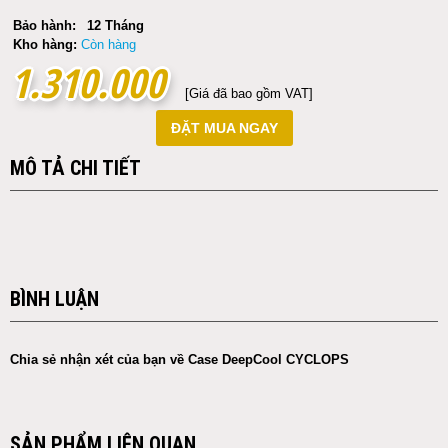
Bảo hành:
12 Tháng
Kho hàng:
Còn hàng
1.310.000
1.310.000
[Giá đã bao gồm VAT]
ĐẶT MUA NGAY
MÔ TẢ CHI TIẾT
BÌNH LUẬN
Chia sẻ nhận xét của bạn về Case DeepCool CYCLOPS
SẢN PHẨM LIÊN QUAN