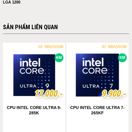
LGA 1200
SẢN PHẨM LIÊN QUAN
ID: NBAS0196
ID: NBAS0196
KM
KM
1
1
7
7
.
.
0
0
0
0
0
0
.-
.-
9
9
.
.
9
9
0
0
0
0
.-
.-
CPU INTEL CORE ULTRA 9-
CPU INTEL CORE ULTRA 7-
285K
265KF