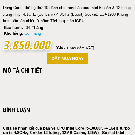
Dòng Core i thế hệ thứ 10 dành cho máy bàn của Intel 6 nhân & 12 luồng
Xung nhịp: 4.1GHz (Cơ bản) / 4.8GHz (Boost) Socket: LGA1200 Không
kèm sẵn tản nhiệt từ hãng Tích hợp sẵn iGPU
Bảo hành:
36 Tháng
Kho hàng:
Còn hàng
3.850.000
3.850.000
[Giá đã bao gồm VAT]
ĐẶT MUA NGAY
MÔ TẢ CHI TIẾT
BÌNH LUẬN
Chia sẻ nhận xét của bạn về CPU Intel Core i5-10600K (4.1GHz turbo
up to 4.8GHz, 6 nhân 12 luồng, 12MB Cache, 125W) - Socket Intel