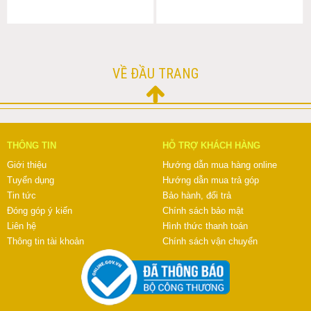
VỀ ĐẦU TRANG
THÔNG TIN
HỖ TRỢ KHÁCH HÀNG
Giới thiệu
Hướng dẫn mua hàng online
Tuyển dụng
Hướng dẫn mua trả góp
Tin tức
Bảo hành, đổi trả
Đóng góp ý kiến
Chính sách bảo mật
Liên hệ
Hình thức thanh toán
Thông tin tài khoản
Chính sách vận chuyển