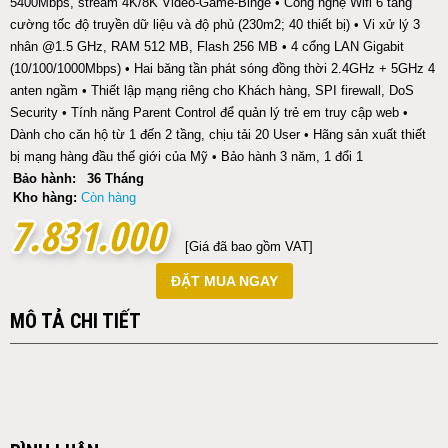
5400Mbps, stream 4K/8K Video-Game-Binge • Công nghệ Wifi 6 tăng
cường tốc độ truyền dữ liệu và độ phủ (230m2; 40 thiết bị) • Vi xử lý 3
nhân @1.5 GHz, RAM 512 MB, Flash 256 MB • 4 cổng LAN Gigabit
(10/100/1000Mbps) • Hai băng tần phát sóng đồng thời 2.4GHz + 5GHz 4
anten ngầm • Thiết lập mạng riêng cho Khách hàng, SPI firewall, DoS
Security • Tính năng Parent Control để quản lý trẻ em truy cập web •
Dành cho căn hộ từ 1 đến 2 tầng, chịu tải 20 User • Hãng sản xuất thiết
bị mạng hàng đầu thế giới của Mỹ • Bảo hành 3 năm, 1 đổi 1
Bảo hành:
36 Tháng
Kho hàng:
Còn hàng
7.831.000
7.831.000
[Giá đã bao gồm VAT]
ĐẶT MUA NGAY
MÔ TẢ CHI TIẾT