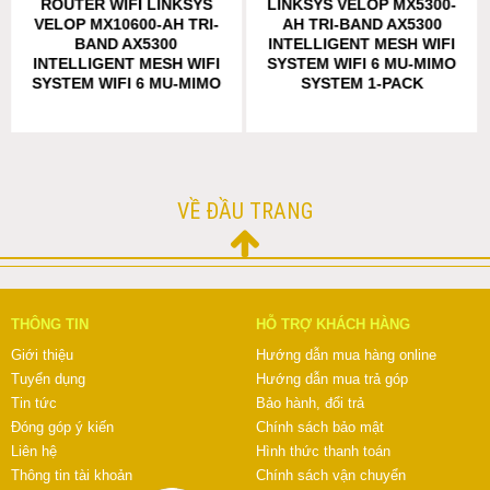
ROUTER WIFI LINKSYS
LINKSYS VELOP MX5300-
VELOP MX10600-AH TRI-
AH TRI-BAND AX5300
BAND AX5300
INTELLIGENT MESH WIFI
INTELLIGENT MESH WIFI
SYSTEM WIFI 6 MU-MIMO
SYSTEM WIFI 6 MU-MIMO
SYSTEM 1-PACK
SYSTEM 2-PACK
VỀ ĐẦU TRANG
THÔNG TIN
HỖ TRỢ KHÁCH HÀNG
Giới thiệu
Hướng dẫn mua hàng online
Tuyển dụng
Hướng dẫn mua trả góp
Tin tức
Bảo hành, đổi trả
Đóng góp ý kiến
Chính sách bảo mật
Liên hệ
Hình thức thanh toán
Thông tin tài khoản
Chính sách vận chuyển