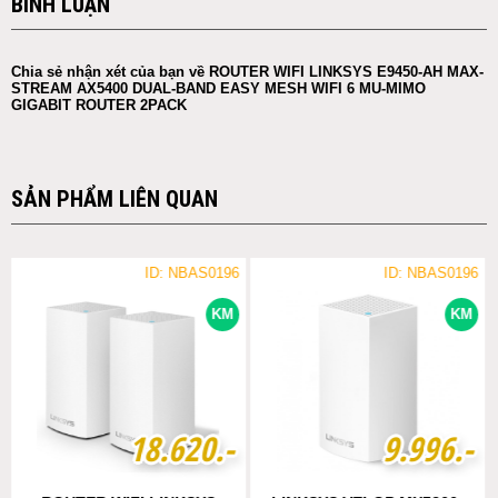
BÌNH LUẬN
Chia sẻ nhận xét của bạn về ROUTER WIFI LINKSYS E9450-AH MAX-
STREAM AX5400 DUAL-BAND EASY MESH WIFI 6 MU-MIMO
GIGABIT ROUTER 2PACK
SẢN PHẨM LIÊN QUAN
ID: NBAS0196
ID: NBAS0196
KM
KM
1
1
8
8
.
.
6
6
2
2
0
0
.-
.-
9
9
.
.
9
9
9
9
6
6
.-
.-