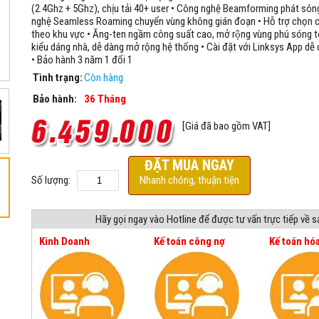
(2.4Ghz + 5Ghz), chịu tải 40+ user • Công nghệ Beamforming phát són
nghệ Seamless Roaming chuyển vùng không gián đoạn • Hỗ trợ chọn
theo khu vực • Ăng-ten ngầm công suất cao, mở rộng vùng phú sóng t
kiểu dáng nhà, dễ dàng mở rộng hệ thống • Cài đặt với Linksys App dễ 
• Bảo hành 3 năm 1 đổi 1
Tình trạng:
Còn hàng
Bảo hành:
36 Tháng
[Giá đã bao gồm VAT]
ĐẶT MUA NGAY
Số lượng:
Nhanh chóng, thuận tiện
Hãy gọi ngay vào Hotline để được tư vấn trực tiếp về 
Kinh Doanh
Kế toán công nợ
Kế toán hó