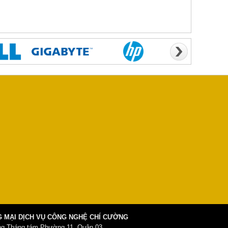
 MẠI DỊCH VỤ CÔNG NGHỆ CHÍ CƯỜNG
ng Tháng tám Phường 11, Quận 03,