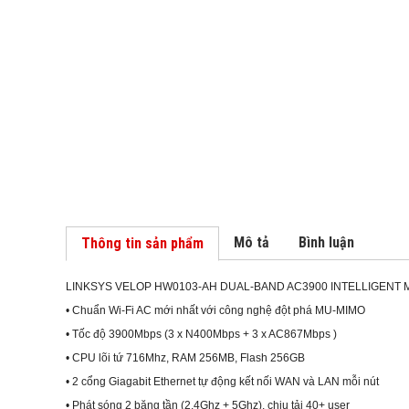
Mô tả
Bình luận
Thông tin sản phẩm
LINKSYS VELOP HW0103-AH DUAL-BAND AC3900 INTELLIGENT M
• Chuẩn Wi-Fi AC mới nhất với công nghệ đột phá MU-MIMO
• Tốc độ 3900Mbps (3 x N400Mbps + 3 x AC867Mbps )
• CPU lõi tứ 716Mhz, RAM 256MB, Flash 256GB
• 2 cổng Giagabit Ethernet tự động kết nối WAN và LAN mỗi nút
• Phát sóng 2 băng tần (2.4Ghz + 5Ghz), chịu tải 40+ user