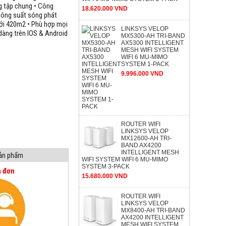
g tập chung • Công
18.620.000 VND
 công suất sóng phát
ới 420m2 • Phù hợp mọi
LINKSYS VELOP
dàng trên IOS & Android
MX5300-AH TRI-BAND
AX5300 INTELLIGENT
MESH WIFI SYSTEM
WIFI 6 MU-MIMO
SYSTEM 1-PACK
9.996.000 VND
ROUTER WIFI
LINKSYS VELOP
MX12600-AH TRI-
BAND AX4200
INTELLIGENT MESH
sản phẩm
WIFI SYSTEM WIFI 6 MU-MIMO
SYSTEM 3-PACK
a đơn
15.680.000 VND
ROUTER WIFI
LINKSYS VELOP
MX8400-AH TRI-BAND
AX4200 INTELLIGENT
MESH WIFI SYSTEM