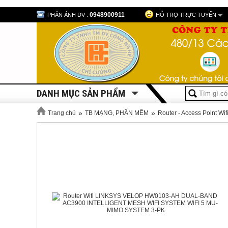
0948900911
PHẢN ÁNH DV :
HỖ TRỢ TRỰC TUYẾN
DANH MỤC SẢN PHẨM
»
»
Trang chủ
TB MẠNG, PHẦN MỀM
Router - Access Point Wif