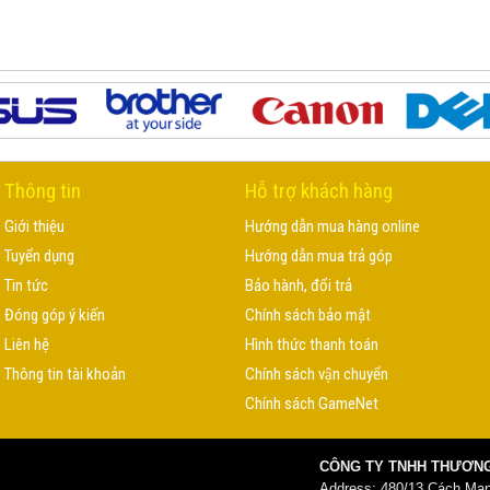
Thông tin
Hỗ trợ khách hàng
Giới thiệu
Hướng dẫn mua hàng online
Tuyển dụng
Hướng dẫn mua trả góp
Tin tức
Bảo hành, đổi trả
Đóng góp ý kiến
Chính sách bảo mật
Liên hệ
Hình thức thanh toán
Thông tin tài khoản
Chính sách vận chuyển
Chính sách GameNet
CÔNG TY TNHH THƯƠNG
Address: 480/13 Cách Mạ