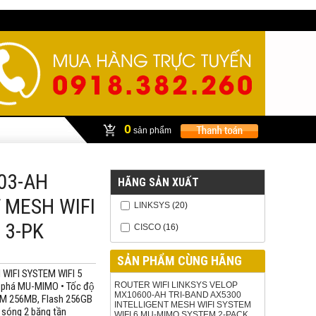
0
sản phẩm
103-AH
HÃNG SẢN XUẤT
 MESH WIFI
LINKSYS
(20)
 3-PK
CISCO
(16)
SẢN PHẨM CÙNG HÃNG
IFI SYSTEM WIFI 5
 phá MU-MIMO • Tốc độ
ROUTER WIFI LINKSYS VELOP
MX10600-AH TRI-BAND AX5300
RAM 256MB, Flash 256GB
INTELLIGENT MESH WIFI SYSTEM
t sóng 2 băng tần
WIFI 6 MU-MIMO SYSTEM 2-PACK