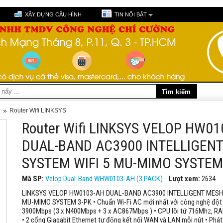
XÂY DỰNG CẤU HÌNH
TIN NỔI BẬT
»
i
Router Wifi LINKSYS
Router Wifi LINKSYS VELOP HW0
DUAL-BAND AC3900 INTELLIGENT
SYSTEM WIFI 5 MU-MIMO SYSTEM
Mã SP:
Velop Dual-Band WHW0103-AH (3 PACK)
Lượt xem:
2634
LINKSYS VELOP HW0103-AH DUAL-BAND AC3900 INTELLIGENT MESH W
MU-MIMO SYSTEM 3-PK • Chuẩn Wi-Fi AC mới nhất với công nghệ đột
3900Mbps (3 x N400Mbps + 3 x AC867Mbps ) • CPU lõi tứ 716Mhz, 
• 2 cổng Giagabit Ethernet tự động kết nối WAN và LAN mỗi nút • Phá