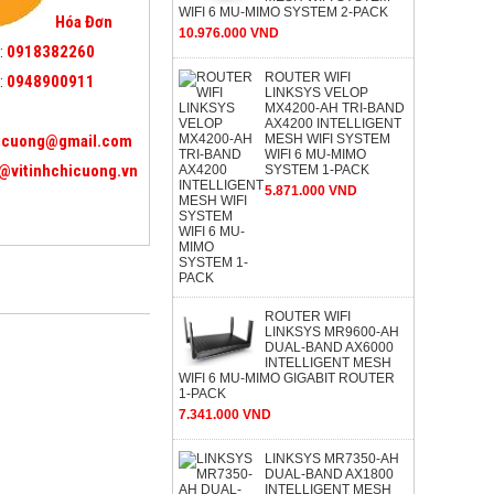
WIFI 6 MU-MIMO SYSTEM 2-PACK
Hóa Đơn
10.976.000 VND
:
0918382260
ROUTER WIFI
:
0948900911
LINKSYS VELOP
MX4200-AH TRI-BAND
AX4200 INTELLIGENT
icuong@gmail.com
MESH WIFI SYSTEM
WIFI 6 MU-MIMO
@vitinhchicuong.vn
SYSTEM 1-PACK
5.871.000 VND
ROUTER WIFI
LINKSYS MR9600-AH
DUAL-BAND AX6000
INTELLIGENT MESH
WIFI 6 MU-MIMO GIGABIT ROUTER
1-PACK
7.341.000 VND
LINKSYS MR7350-AH
DUAL-BAND AX1800
INTELLIGENT MESH