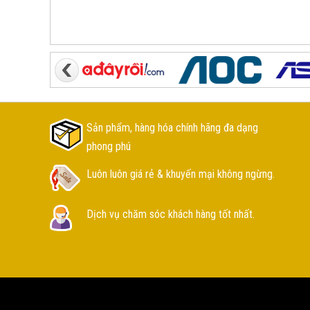
Sản phẩm, hàng hóa chính hãng đa dạng
phong phú
Luôn luôn giá rẻ & khuyến mại không ngừng.
Dịch vụ chăm sóc khách hàng tốt nhất.