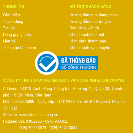
THÔNG TIN
HỖ TRỢ KHÁCH HÀNG
Giới thiệu
Hướng dẫn mua hàng online
Tuyển dụng
Hướng dẫn mua trả góp
Tin tức
Bảo hành, đổi trả
Đóng góp ý kiến
Chính sách bảo mật
Liên hệ
Hình thức thanh toán
Thông tin tài khoản
Chính sách vận chuyển
CÔNG TY TNHH THƯƠNG MẠI DỊCH VỤ CÔNG NGHỆ CHÍ CƯỜNG
Address: 480/13 Cách Mạng Tháng tám Phường 11, Quận 03, Thành
phố. Hồ Chí Minh, Việt Nam
MST: 0305475985 - Ngày cấp: 21/01/2008 bởi Sở Kế Hoạch & Đầu Tư
Tp.HCM
Website:
www.vitinhchicuong.vn
HotLine: 091.838.2260 - 0948.900.911
(028) 3990.6679 - (028) 6272.0841