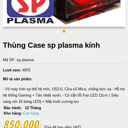
Thùng Case sp plasma kính
Mã SP: sp plasma
Lượt xem:
4975
Mô tả sản phẩm:
- Vỏ máy tính sp thế hệ mới, US3.0, Cửa sổ Mica, chống bức xạ - Hỗ trợ
hệ thống Gaming + Tản nhiệt nước - Có sẵn 05 Fan LED 12cm ( Siêu
sáng với 15 bóng LED) + Mặt kính cường lực
Bảo hành:
12 Tháng
Kho hàng:
Còn hàng
850.000
850.000
[Giá đã bao gồm VAT]