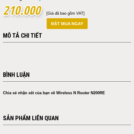
210.000
210.000
[Giá đã bao gồm VAT]
ĐẶT MUA NGAY
MÔ TẢ CHI TIẾT
BÌNH LUẬN
Chia sẻ nhận xét của bạn về Wireless N Router N200RE
SẢN PHẨM LIÊN QUAN