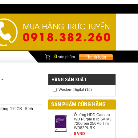
0
sản phẩm
-
HÃNG SẢN XUẤT
Western Digital
(15)
SẢN PHẨM CÙNG HÃNG
ợng: 120GB - Kích
Ổ cứng HDD Camera
WD Purple 8Tb SATA3
7200rpm 256Mb Tím
WD82PURX
0 VND