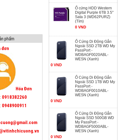
Ổ cứng HDD Western
Digital Purple 6TB 3.5"
Sata 3 (WD62PURZ)
(Tím)
0 VND
sản phẩm
Ổ Cứng Di Động Gắn
Ngoài SSD 2TB WD My
a đơn
PassPort -
WDBAGF0020ABL-
WESN (Xanh)
0 VND
Ổ Cứng Di Động Gắn
Ngoài SSD 1TB WD My
PassPort -
Hóa Đơn
WDBAGF0010ABL-
WESN (Xanh)
:
0918382260
0 VND
:
0948900911
Ổ Cứng Di Động Gắn
Ngoài SSD 500GB WD
icuong@gmail.com
My PassPort -
WDBAGF5000ABL-
@vitinhchicuong.vn
WESN (Xanh)
0 VND