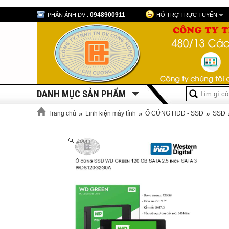
0948900911
PHẢN ÁNH DV :
HỖ TRỢ TRỰC TUYẾN
DANH MỤC SẢN PHẨM
»
»
»
Trang chủ
Linh kiện máy tính
Ổ CỨNG HDD - SSD
SSD
Zoom