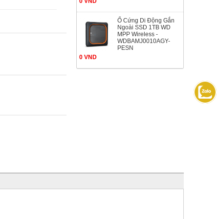
0 VND
Ổ Cứng Di Động Gắn
Ngoài SSD 1TB WD
MPP Wireless -
WDBAMJ0010AGY-
PESN
0 VND