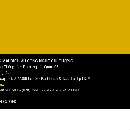
 MẠI DỊCH VỤ CÔNG NGHỆ CHÍ CƯỜNG
ng Tháng tám Phường 11, Quận 03,
Việt Nam
ấp: 21/01/2008 bởi Sở Kế Hoạch & Đầu Tư Tp.HCM
g.vn
48.900.911 - (028) 3990.6679 - (028) 6272.0841
̀NH CƯỜNG