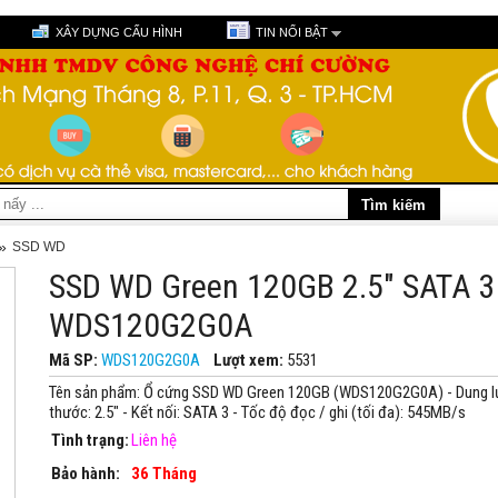
XÂY DỰNG CẤU HÌNH
TIN NỔI BẬT
»
SSD WD
SSD WD Green 120GB 2.5" SATA 3 
WDS120G2G0A
Mã SP:
WDS120G2G0A
Lượt xem:
5531
Tên sản phẩm: Ổ cứng SSD WD Green 120GB (WDS120G2G0A) - Dung lư
thước: 2.5" - Kết nối: SATA 3 - Tốc độ đọc / ghi (tối đa): 545MB/s
Tình trạng:
Liên hệ
Bảo hành:
36 Tháng