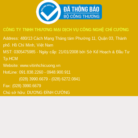
CÔNG TY TNHH THƯƠNG MẠI DỊCH VỤ CÔNG NGHỆ CHÍ CƯỜNG
Address: 480/13 Cách Mạng Tháng tám Phường 11, Quận 03, Thành
phố. Hồ Chí Minh, Việt Nam
MST: 0305475985 - Ngày cấp: 21/01/2008 bởi Sở Kế Hoạch & Đầu Tư
Tp.HCM
Website:
www.vitinhchicuong.vn
HotLine: 091.838.2260 - 0948.900.911
(028) 3990.6679 - (028) 6272.0841
Fax: (028) 3990.6679
Chủ sở hữu: DƯƠNG ĐÌNH CƯỜNG