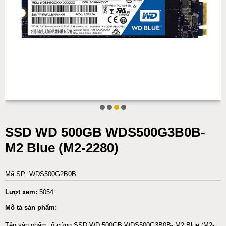
SSD WD 500GB WDS500G3B0B-
M2 Blue (M2-2280)
Mã SP: WDS500G2B0B
Lượt xem:
5054
Mô tả sản phẩm:
Tên sản phẩm: ổ cứng SSD WD 500GB WDS500G3B0B- M2 Blue (M2-