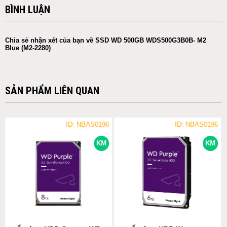
BÌNH LUẬN
Chia sẻ nhận xét của bạn về SSD WD 500GB WDS500G3B0B- M2
Blue (M2-2280)
SẢN PHẨM LIÊN QUAN
ID: NBAS0196
ID: NBAS0196
KM
KM