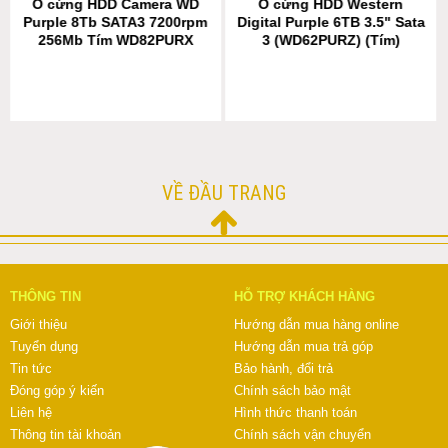
Ổ cứng HDD Camera WD
Ổ cứng HDD Western
Purple 8Tb SATA3 7200rpm
Digital Purple 6TB 3.5" Sata
256Mb Tím WD82PURX
3 (WD62PURZ) (Tím)
VỀ ĐẦU TRANG
THÔNG TIN
HỖ TRỢ KHÁCH HÀNG
Giới thiệu
Hướng dẫn mua hàng online
Tuyển dụng
Hướng dẫn mua trả góp
Tin tức
Bảo hành, đổi trả
Đóng góp ý kiến
Chính sách bảo mật
Liên hệ
Hình thức thanh toán
Thông tin tài khoản
Chính sách vận chuyển