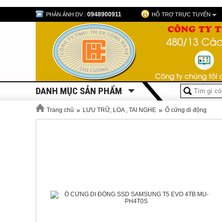
0948900911
PHẢN ÁNH DV :
HỖ TRỢ TRỰC TUYẾN
DANH MỤC SẢN PHẨM
»
»
Trang chủ
LƯU TRỮ, LOA , TAI NGHE
Ổ cứng di động