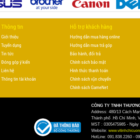
Thông tin
Hỗ trợ khách hàng
Giới thiệu
Hướng dẫn mua hàng online
Tuyển dụng
Hướng dẫn mua trả góp
Tin tức
Bảo hành, đổi trả
Đóng góp ý kiến
Chính sách bảo mật
Liên hệ
Hình thức thanh toán
Thông tin tài khoản
Chính sách vận chuyển
Chính sách GameNet
CÔNG TY TNHH THƯƠNG
Address: 480/13 Cách Mạ
Thành phố .Hồ Chí Minh, 
MST : 0305475985 - Ngày c
Website:
www.vitinhchicuon
HotLine: 091.838.2260 - 09