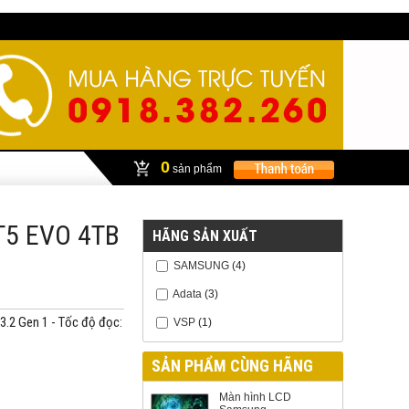
0
sản phẩm
T5 EVO 4TB
HÃNG SẢN XUẤT
SAMSUNG
(4)
Adata
(3)
3.2 Gen 1 - Tốc độ đọc:
VSP
(1)
SẢN PHẨM CÙNG HÃNG
Màn hình LCD