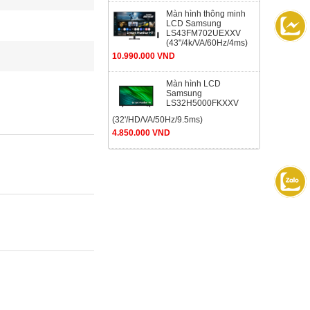
Màn hình thông minh
LCD Samsung
LS43FM702UEXXV
(43"/4k/VA/60Hz/4ms)
10.990.000 VND
Màn hình LCD
Samsung
LS32H5000FKXXV
(32'/HD/VA/50Hz/9.5ms)
4.850.000 VND