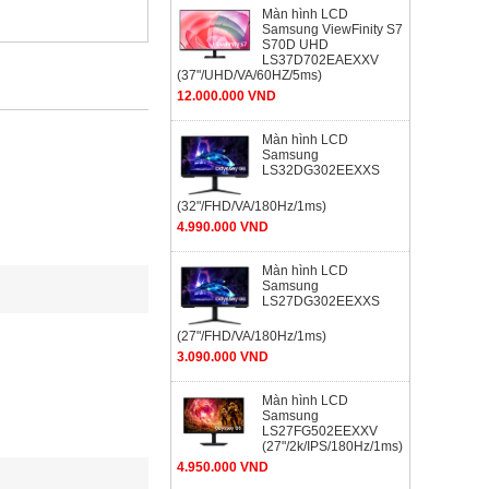
Màn hình LCD
Samsung ViewFinity S7
S70D UHD
LS37D702EAEXXV
(37"/UHD/VA/60HZ/5ms)
12.000.000 VND
Màn hình LCD
Samsung
LS32DG302EEXXS
(32"/FHD/VA/180Hz/1ms)
4.990.000 VND
Màn hình LCD
Samsung
LS27DG302EEXXS
(27"/FHD/VA/180Hz/1ms)
3.090.000 VND
Màn hình LCD
Samsung
LS27FG502EEXXV
(27"/2k/IPS/180Hz/1ms)
4.950.000 VND