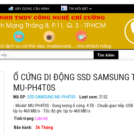
XÂY DỰNG CẤU HÌNH
TIN NỔI BẬT
Ổ CỨNG DI ĐỘNG SSD SAMSUNG 
MU-PH4T0S
Mã SP:
SSD SAMSUNG MU-PH4T0S
Lượt xem:
2152
- Model: MU-PH4T0S - Dung lượng ổ cứng: 4 TB - Chuẩn giao tiếp: USB 
Up to 460 MB/s - Tốc độ ghi: Up to 460 MB/s
Tình trạng:
Liên hệ
Bảo hành:
36 Tháng