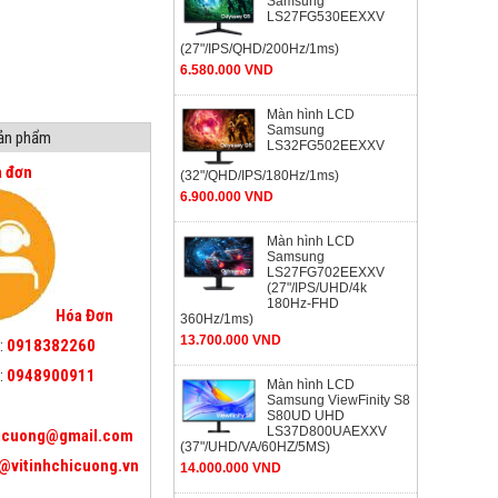
Samsung
LS27FG530EEXXV
(27"/IPS/QHD/200Hz/1ms)
6.580.000 VND
Màn hình LCD
Samsung
sản phẩm
LS32FG502EEXXV
a đơn
(32"/QHD/IPS/180Hz/1ms)
6.900.000 VND
Màn hình LCD
Samsung
LS27FG702EEXXV
(27"/IPS/UHD/4k
180Hz-FHD
Hóa Đơn
360Hz/1ms)
13.700.000 VND
:
0918382260
:
0948900911
Màn hình LCD
Samsung ViewFinity S8
S80UD UHD
LS37D800UAEXXV
icuong@gmail.com
(37"/UHD/VA/60HZ/5MS)
@vitinhchicuong.vn
14.000.000 VND