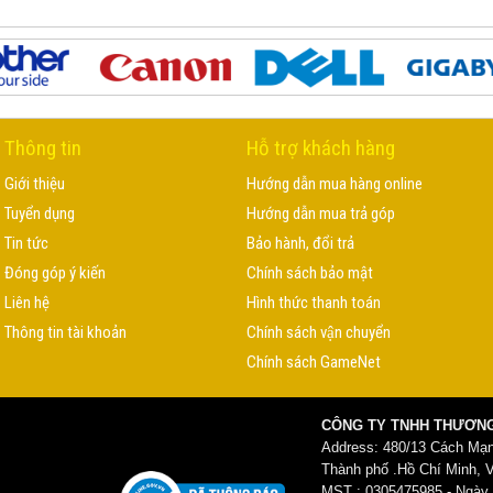
Thông tin
Hỗ trợ khách hàng
Giới thiệu
Hướng dẫn mua hàng online
Tuyển dụng
Hướng dẫn mua trả góp
Tin tức
Bảo hành, đổi trả
Đóng góp ý kiến
Chính sách bảo mật
Liên hệ
Hình thức thanh toán
Thông tin tài khoản
Chính sách vận chuyển
Chính sách GameNet
CÔNG TY TNHH THƯƠNG
Address: 480/13 Cách Mạ
Thành phố .Hồ Chí Minh, 
MST : 0305475985 - Ngày c