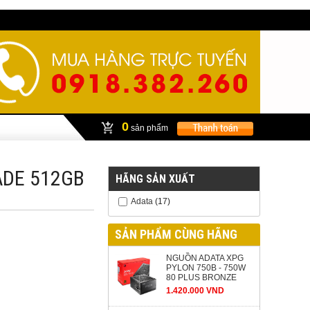
0
sản phẩm
ADE 512GB
HÃNG SẢN XUẤT
Adata
(17)
SẢN PHẨM CÙNG HÃNG
NGUỒN ADATA XPG
PYLON 750B - 750W
80 PLUS BRONZE
1.420.000 VND