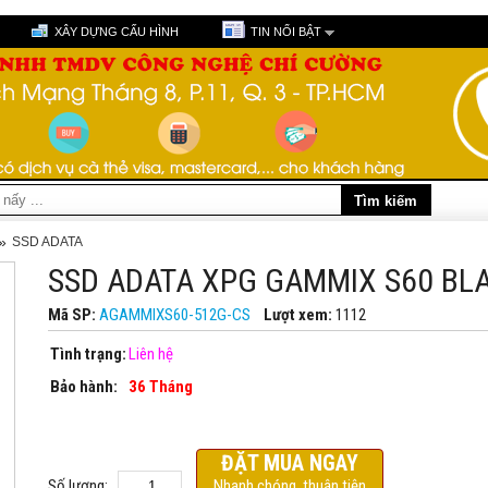
XÂY DỰNG CẤU HÌNH
TIN NỔI BẬT
»
SSD ADATA
SSD ADATA XPG GAMMIX S60 BL
Mã SP:
AGAMMIXS60-512G-CS
Lượt xem:
1112
Tình trạng:
Liên hệ
Bảo hành:
36 Tháng
ĐẶT MUA NGAY
Số lượng:
Nhanh chóng, thuận tiện