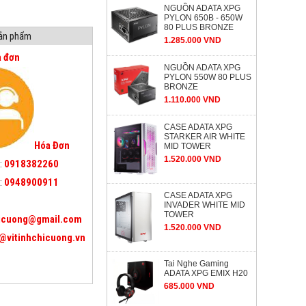
NGUỒN ADATA XPG
PYLON 650B - 650W
80 PLUS BRONZE
sản phẩm
1.285.000 VND
a đơn
NGUỒN ADATA XPG
PYLON 550W 80 PLUS
BRONZE
1.110.000 VND
CASE ADATA XPG
STARKER AIR WHITE
Hóa Đơn
MID TOWER
1.520.000 VND
:
0918382260
:
0948900911
CASE ADATA XPG
INVADER WHITE MID
TOWER
icuong@gmail.com
1.520.000 VND
@vitinhchicuong.vn
Tai Nghe Gaming
ADATA XPG EMIX H20
685.000 VND