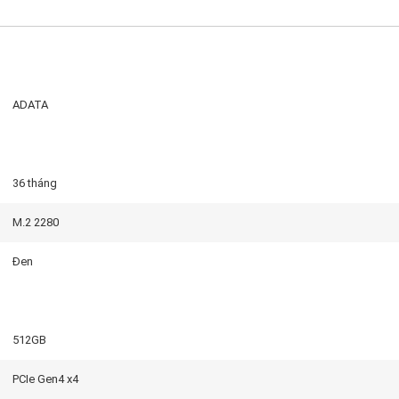
ADATA
36 tháng
M.2 2280
Đen
512GB
PCIe Gen4 x4