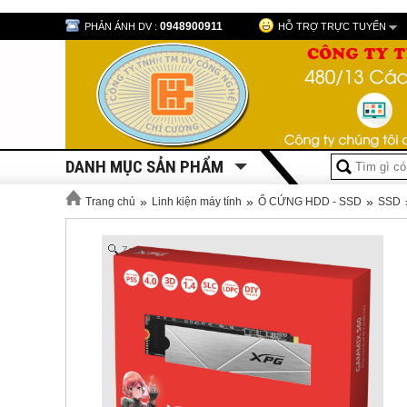
0948900911
PHẢN ÁNH DV :
HỖ TRỢ TRỰC TUYẾN
DANH MỤC SẢN PHẨM
»
»
»
Trang chủ
Linh kiện máy tính
Ổ CỨNG HDD - SSD
SSD
Zoom