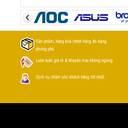
Sản phẩm, hàng hóa chính hãng đa dạng
phong phú
Luôn luôn giá rẻ & khuyến mại không ngừng.
Dịch vụ chăm sóc khách hàng tốt nhất.