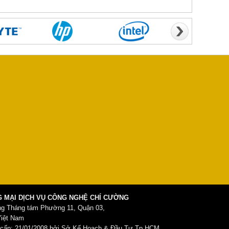
 MẠI DỊCH VỤ CÔNG NGHỆ CHÍ CƯỜNG
ng Tháng tám Phường 11, Quận 03,
Việt Nam
ấp: 21/01/2008 bởi Sở Kế Hoạch & Đầu Tư Tp.HCM