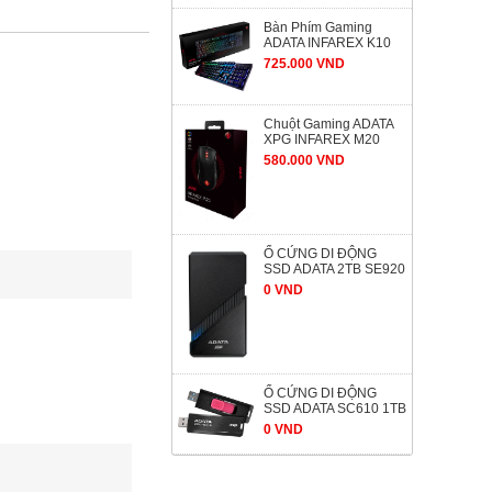
Bàn Phím Gaming
ADATA INFAREX K10
725.000 VND
Chuột Gaming ADATA
XPG INFAREX M20
580.000 VND
Ổ CỨNG DI ĐỘNG
SSD ADATA 2TB SE920
0 VND
Ổ CỨNG DI ĐỘNG
SSD ADATA SC610 1TB
0 VND