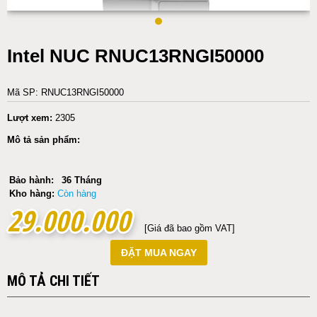
Intel NUC RNUC13RNGI50000
Mã SP: RNUC13RNGI50000
Lượt xem:
2305
Mô tả sản phẩm:
Bảo hành:
36 Tháng
Kho hàng:
Còn hàng
29.000.000
29.000.000
[Giá đã bao gồm VAT]
ĐẶT MUA NGAY
MÔ TẢ CHI TIẾT