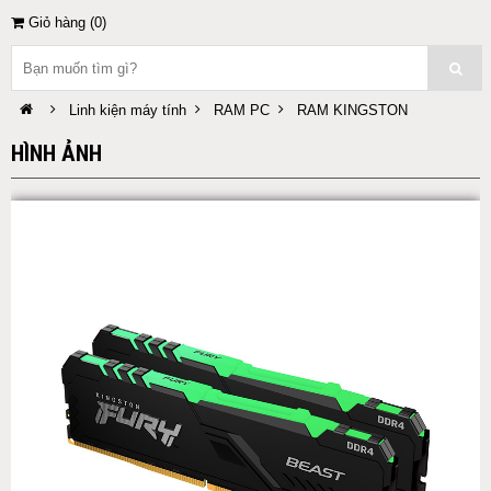
Giỏ hàng (
0
)
Linh kiện máy tính
RAM PC
RAM KINGSTON
HÌNH ẢNH