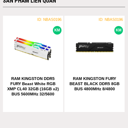
SẢN PHẨM LIÊN QUAN
ID: NBAS0196
ID: NBAS0196
KM
KM
RAM KINGSTON DDR5
RAM KINGSTON FURY
FURY Beast White RGB
BEAST BLACK DDR5 8GB
XMP CL40 32GB (16GB x2)
BUS 4800MHz 8/4800
BUS 5600MHz 32/5600