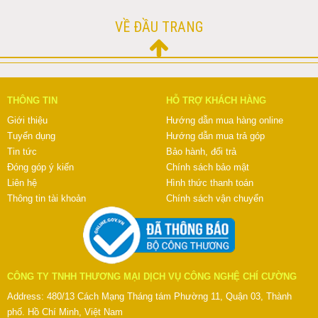
VỀ ĐẦU TRANG
THÔNG TIN
HỖ TRỢ KHÁCH HÀNG
Giới thiệu
Hướng dẫn mua hàng online
Tuyển dụng
Hướng dẫn mua trả góp
Tin tức
Bảo hành, đổi trả
Đóng góp ý kiến
Chính sách bảo mật
Liên hệ
Hình thức thanh toán
Thông tin tài khoản
Chính sách vận chuyển
CÔNG TY TNHH THƯƠNG MẠI DỊCH VỤ CÔNG NGHỆ CHÍ CƯỜNG
Address: 480/13 Cách Mạng Tháng tám Phường 11, Quận 03, Thành
phố. Hồ Chí Minh, Việt Nam