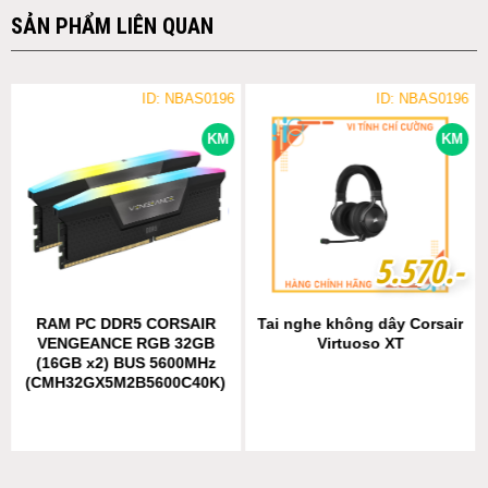
SẢN PHẨM LIÊN QUAN
ID: NBAS0196
ID: NBAS0196
KM
KM
5
5
.
.
5
5
7
7
0
0
.-
.-
RAM PC DDR5 CORSAIR
Tai nghe không dây Corsair
VENGEANCE RGB 32GB
Virtuoso XT
(16GB x2) BUS 5600MHz
(CMH32GX5M2B5600C40K)