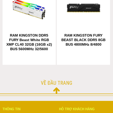
RAM KINGSTON DDR5
RAM KINGSTON FURY
FURY Beast White RGB
BEAST BLACK DDR5 8GB
XMP CL40 32GB (16GB x2)
BUS 4800MHz 8/4800
BUS 5600MHz 32/5600
VỀ ĐẦU TRANG
THÔNG TIN
HỖ TRỢ KHÁCH HÀNG