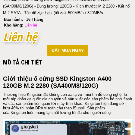
(SA400M8/120G) - Dung lượng: 120GB - Kích thước: M.2 2280 - Kết nối:
M.2 SATA - Tốc độ đọc / ghi (tối đa): 500MB/s / 320MB/s
Bảo hành:
36 Tháng
Kho hàng:
Liên hệ
Liên hệ
Liên hệ
ĐẶT MUA NGAY
MÔ TẢ CHI TIẾT
Giới thiệu
ổ cứng
SSD
Kingston
A400
120GB M.2 2280 (SA400M8/120G)
Thương hiệu
Kingston
đã không còn xa lạ với mọi tín đồ công nghệ, là
một tập đoàn đa quốc gia chuyên về sản xuất các sản phẩm bộ nhớ flash
và các sản phẩm liên quan tới máy tính khác.
Kingston
hiện đang sở
hữu
46%
thị phần
D
RAM
toàn cầu theo iSuppli. Sản phẩm
của
Kingston
luôn mang lại chất lượng tối đa cho người dùng.