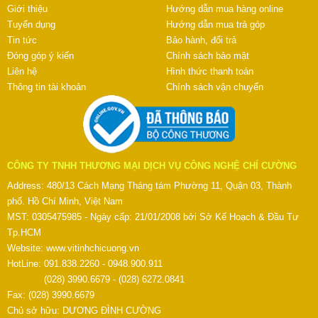
Giới thiệu
Hướng dẫn mua hàng online
Tuyển dụng
Hướng dẫn mua trả góp
Tin tức
Bảo hành, đổi trả
Đóng góp ý kiến
Chính sách bảo mật
Liên hệ
Hình thức thanh toán
Thông tin tài khoản
Chính sách vận chuyển
CÔNG TY TNHH THƯƠNG MẠI DỊCH VỤ CÔNG NGHỆ CHÍ CƯỜNG
Address: 480/13 Cách Mạng Tháng tám Phường 11, Quận 03, Thành
phố. Hồ Chí Minh, Việt Nam
MST: 0305475985 - Ngày cấp: 21/01/2008 bởi Sở Kế Hoạch & Đầu Tư
Tp.HCM
Website:
www.vitinhchicuong.vn
HotLine: 091.838.2260 - 0948.900.911
(028) 3990.6679 - (028) 6272.0841
Fax: (028) 3990.6679
Chủ sở hữu: DƯƠNG ĐÌNH CƯỜNG