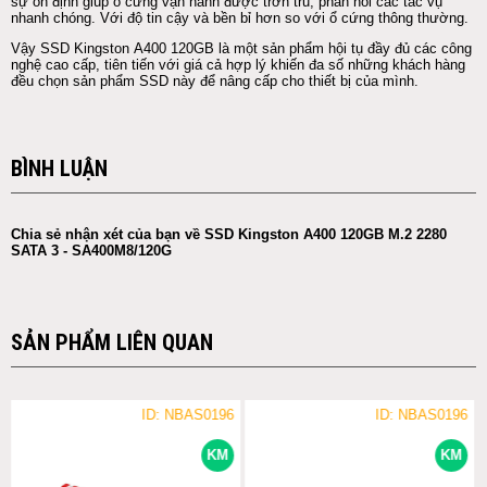
sự ổn định giúp
ổ cứng
vận hành được trơn tru, phản hồi các tác vụ
nhanh chóng. Với độ tin cậy và bền bỉ hơn so với
ổ cứng
thông thường.
Vậy
SSD
Kingston
A400 120GB là một sản phẩm hội tụ đầy đủ các công
nghệ cao cấp, tiên tiến với giá cả hợp lý khiến đa số những khách hàng
đều chọn sản phẩm
SSD
này để nâng cấp cho thiết bị của mình.
BÌNH LUẬN
Chia sẻ nhận xét của bạn về SSD Kingston A400 120GB M.2 2280
SATA 3 - SA400M8/120G
SẢN PHẨM LIÊN QUAN
ID: NBAS0196
ID: NBAS0196
KM
KM