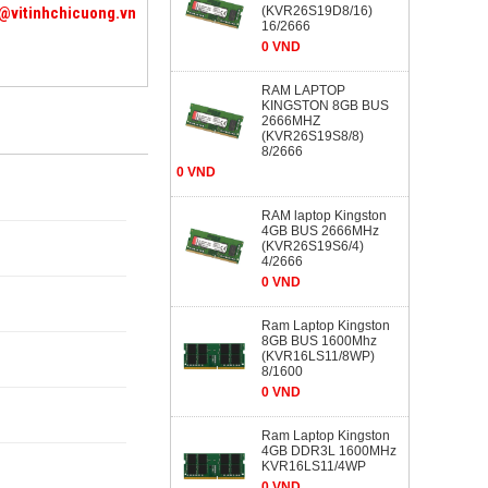
@vitinhchicuong.vn
(KVR26S19D8/16)
16/2666
0 VND
RAM LAPTOP
KINGSTON 8GB BUS
2666MHZ
(KVR26S19S8/8)
8/2666
0 VND
RAM laptop Kingston
4GB BUS 2666MHz
(KVR26S19S6/4)
4/2666
0 VND
Ram Laptop Kingston
8GB BUS 1600Mhz
(KVR16LS11/8WP)
8/1600
0 VND
Ram Laptop Kingston
4GB DDR3L 1600MHz
KVR16LS11/4WP
0 VND