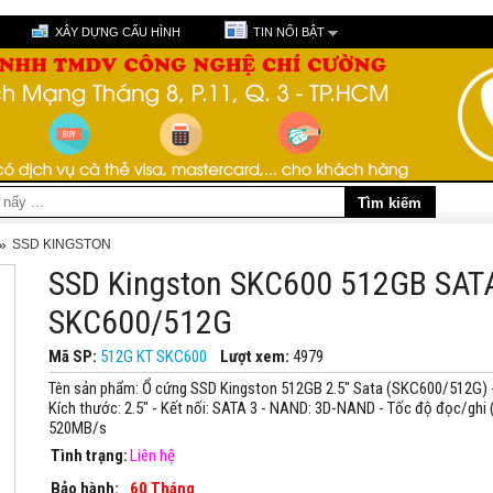
XÂY DỰNG CẤU HÌNH
TIN NỔI BẬT
»
SSD KINGSTON
SSD Kingston SKC600 512GB SATA
SKC600/512G
Mã SP:
512G KT SKC600
Lượt xem:
4979
Tên sản phẩm: Ổ cứng SSD Kingston 512GB 2.5" Sata (SKC600/512G) -
Kích thước: 2.5" - Kết nối: SATA 3 - NAND: 3D-NAND - Tốc độ đọc/ghi 
520MB/s
Tình trạng:
Liên hệ
Bảo hành:
60 Tháng