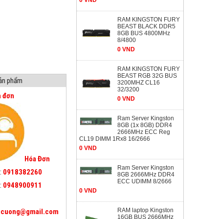
0 VND
RAM KINGSTON FURY
BEAST BLACK DDR5
8GB BUS 4800MHz
8/4800
0 VND
RAM KINGSTON FURY
BEAST RGB 32G BUS
sản phẩm
3200MHZ CL16
32/3200
a đơn
0 VND
Ram Server Kingston
8GB (1x 8GB) DDR4
2666MHz ECC Reg
CL19 DIMM 1Rx8 16/2666
0 VND
Hóa Đơn
Ram Server Kingston
:
0918382260
8GB 2666MHz DDR4
ECC UDIMM 8/2666
:
0948900911
0 VND
RAM laptop Kingston
icuong@gmail.com
16GB BUS 2666MHz