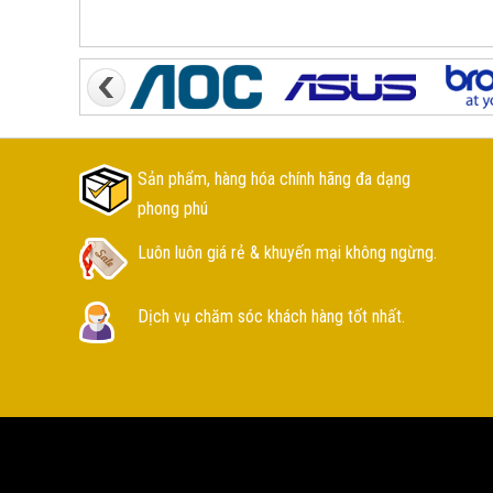
Sản phẩm, hàng hóa chính hãng đa dạng
phong phú
Luôn luôn giá rẻ & khuyến mại không ngừng.
Dịch vụ chăm sóc khách hàng tốt nhất.