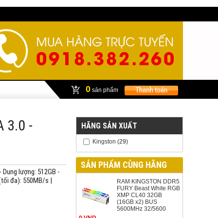
0
sản phẩm
 3.0 -
HÃNG SẢN XUẤT
Kingston
(29)
SẢN PHẨM CÙNG HÃNG
 Dung lượng: 512GB -
(tối đa): 550MB/s |
RAM KINGSTON DDR5
FURY Beast White RGB
XMP CL40 32GB
(16GB x2) BUS
5600MHz 32/5600