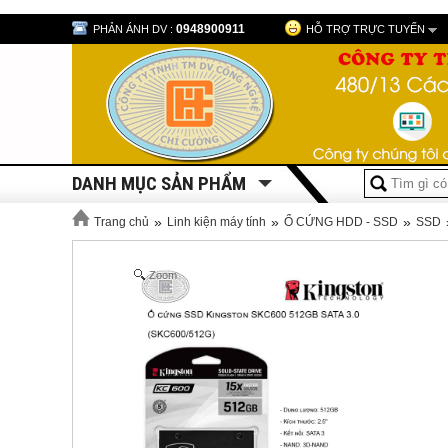
0948900911
PHẢN ÁNH DV :
HỖ TRỢ TRỰC TUYẾN
DANH MỤC SẢN PHẨM
»
»
»
Trang chủ
Linh kiện máy tính
Ổ CỨNG HDD - SSD
SSD
Zoom