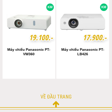
KM
KM
1
1
9
9
.
.
1
1
0
0
0
0
.-
.-
1
1
7
7
.
.
9
9
0
0
0
0
.-
.-
Máy chiếu Panasonic PT-
Máy chiếu Panasonic PT-
VW360
LB426
VỀ ĐẦU TRANG