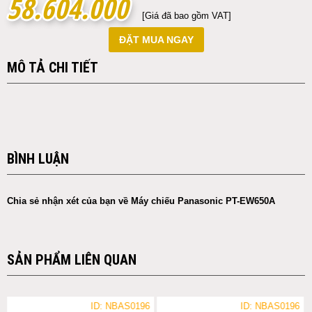
58.604.000
58.604.000
[Giá đã bao gồm VAT]
ĐẶT MUA NGAY
MÔ TẢ CHI TIẾT
BÌNH LUẬN
Chia sẻ nhận xét của bạn về Máy chiếu Panasonic PT-EW650A
SẢN PHẨM LIÊN QUAN
ID: NBAS0196
ID: NBAS0196