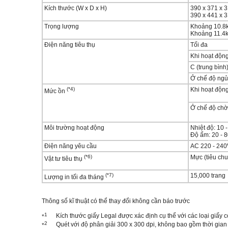
Kích thước (W x D x H)
390 x 371 x 
390 x 441 x 
Trọng lượng
Khoảng 10.8k
Khoảng 11.4k
Điện năng tiêu thụ
Tối đa
Khi hoạt động
C (trung bình
Ở chế độ ngủ 
(*4)
Khi hoạt độn
Mức ồn
Ở chế độ chờ
Môi trường hoạt động
Nhiệt độ: 10 
Độ ẩm: 20 - 
Điện năng yêu cầu
AC 220 - 240
(*6)
Mực (tiêu ch
Vật tư tiêu thụ
(*7)
15,000 trang
Lượng in tối đa tháng
Thông số kĩ thuật có thể thay đổi không cần báo trước
1
Kích thước giấy Legal được xác định cụ thể với các loại giấy 
*
2
Quét với độ phân giải 300 x 300 dpi, không bao gồm thời gian 
*