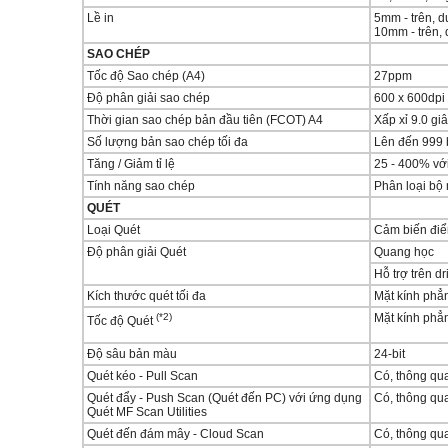
Lề in
5mm - trên, d
10mm - trên, 
SAO CHÉP
Tốc độ Sao chép (A4)
27ppm
Độ phân giải sao chép
600 x 600dpi
Thời gian sao chép bản đầu tiên (FCOT) A4
Xấp xỉ 9.0 gi
Số lượng bản sao chép tối đa
Lên đến 999 
Tăng / Giảm tỉ lệ
25 - 400% vớ
Tính năng sao chép
Phân loại bộ 
QUÉT
Loại Quét
Cảm biến điể
Độ phân giải Quét
Quang học
Hỗ trợ trên dr
Kích thước quét tối đa
Mặt kính phẳ
(*2)
Mặt kính phẳ
Tốc độ Quét
Độ sâu bản màu
24-bit
Quét kéo - Pull Scan
Có, thông q
Quét đẩy - Push Scan (Quét đến PC) với ứng dụng
Có, thông q
Quét MF Scan Utilities
Quét đến đám mây - Cloud Scan
Có, thông qua