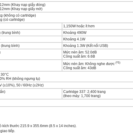
312mm (Khay nạp giấy đóng)
312mm (Khay nạp giấy mở)
g (không có cartridge)
g (có cartridge)
1,150W hoặc ít hơn
 (trung bình)
Khoảng 490W
)
Khoảng 4.1W
(trung bình)
Khoảng 1.3W (Kết nối USB)
g
Mức nén âm: 52.0dB
Công suất âm: 6.6B
(*5)
Mức nén âm: Không nghe được
Công suất âm: 43dB
- 30°C
80% RH (không ngưng tụ)
V (±10%), 50 / 60Hz (±2Hz)
uẩn)
Cartridge 337: 2,400 trang
(theo máy: 1,700 trang)
có kích thước 215.9 x 355.6mm (8.5 x 14 inches).
giao tiếp.