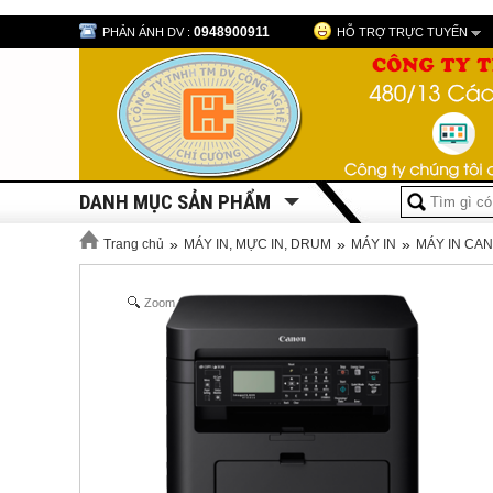
0948900911
PHẢN ÁNH DV :
HỖ TRỢ TRỰC TUYẾN
DANH MỤC SẢN PHẨM
»
»
»
Trang chủ
MÁY IN, MỰC IN, DRUM
MÁY IN
MÁY IN CA
Zoom