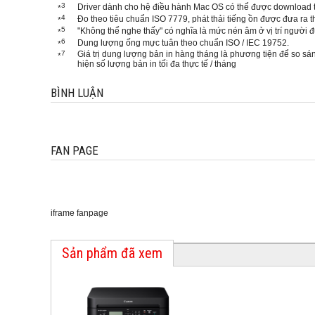
3
Driver dành cho hệ điều hành Mac OS có thể được download 
*
4
Đo theo tiêu chuẩn ISO 7779, phát thải tiếng ồn được đưa ra 
*
5
"Không thể nghe thấy" có nghĩa là mức nén âm ở vị trí người đ
*
6
Dung lượng ống mực tuân theo chuẩn ISO / IEC 19752.
*
7
Giá trị dung lượng bản in hàng tháng là phương tiện để so sá
*
hiện số lượng bản in tối đa thực tế / tháng
BÌNH LUẬN
FAN PAGE
iframe fanpage
Sản phẩm đã xem