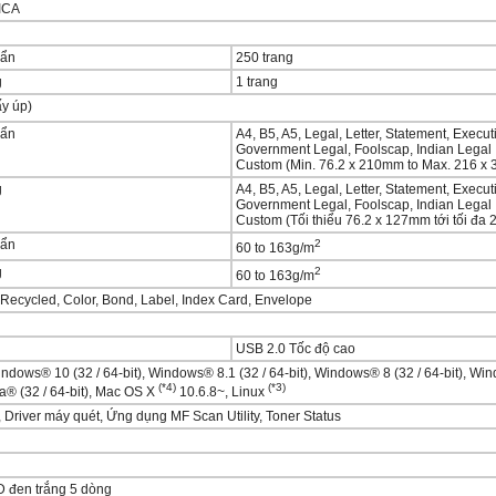
ICA
uẩn
250 trang
g
1 trang
ấy úp)
uẩn
A4, B5, A5, Legal, Letter, Statement, Execu
Government Legal, Foolscap, Indian Legal
Custom (Min. 76.2 x 210mm to Max. 216 x
g
A4, B5, A5, Legal, Letter, Statement, Execu
Government Legal, Foolscap, Indian Legal
Custom (Tối thiểu 76.2 x 127mm tới tối đa
uẩn
2
60 to 163g/m
g
2
60 to 163g/m
 Recycled, Color, Bond, Label, Index Card, Envelope
USB 2.0 Tốc độ cao
ndows® 10 (32 / 64-bit), Windows® 8.1 (32 / 64-bit), Windows® 8 (32 / 64-bit), Wind
(*4)
(*3)
a® (32 / 64-bit), Mac OS X
10.6.8~, Linux
, Driver máy quét, Ứng dụng MF Scan Utility, Toner Status
 đen trắng 5 dòng