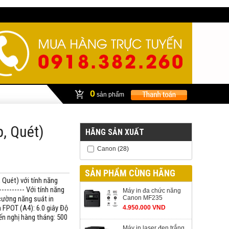
0
sản phẩm
p, Quét)
HÃNG SẢN XUẤT
Canon
(28)
SẢN PHẨM CÙNG HÃNG
Quét) với tính năng
----------- Với tính năng
Máy in đa chức năng
cường năng suát in
Canon MF235
m FPOT (A4): 6.0 giây Độ
4.950.000 VND
ến nghị hàng tháng: 500
Máy in laser đen trắng