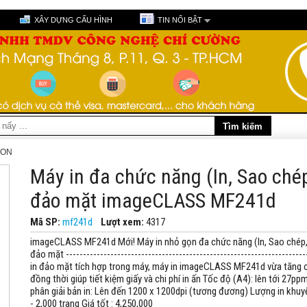
XÂY DỰNG CẤU HÌNH
TIN NỔI BẬT
NON
Máy in đa chức năng (In, Sao ché
đảo mặt imageCLASS MF241d
Mã SP:
mf241d
Lượt xem:
4317
imageCLASS MF241d Mới! Máy in nhỏ gọn đa chức năng (In, Sao chép, 
đảo mặt ---------------------------------------------------------------------
in đảo mặt tích hợp trong máy, máy in imageCLASS MF241d vừa tăng 
đồng thời giúp tiết kiệm giấy và chi phí in ấn Tốc độ (A4): lên tới 27pp
phân giải bản in: Lên đến 1200 x 1200dpi (tương đương) Lượng in khuy
- 2,000 trang Giá tốt : 4,250,000