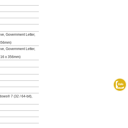
tive, Government Letter,
 356mm)
tive, Government Letter,
 216 x 356mm)
ows® 7 (32 / 64-bit),