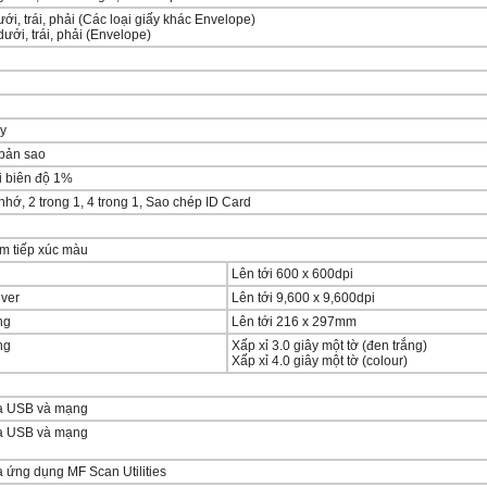
ưới, trái, phải (Các loại giấy khác Envelope)
dưới, trái, phải (Envelope)
ây
bản sao
i biên độ 1%
nhớ, 2 trong 1, 4 trong 1, Sao chép ID Card
m tiếp xúc màu
Lên tới 600 x 600dpi
iver
Lên tới 9,600 x 9,600dpi
ng
Lên tới 216 x 297mm
ng
Xấp xỉ 3.0 giây một tờ (đen trắng)
Xấp xỉ 4.0 giây một tờ (colour)
ua USB và mạng
ua USB và mạng
 ứng dụng MF Scan Utilities