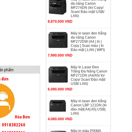
đa năng Canon
MF274DN (In/ Copy/
Scan/ Đảo mặt/ USB/
LAN)
8.870.000 VND
Máy in laser đen trắng
đa năng Canon
MF272DW (A4 | In |
Copy | Scan màu | In
Đảo mặt | LAN | WIFI)
7.990.000 VND
Máy In Laser Đen
sản phẩm
Trắng Đa Năng Canon
MF271DN (A4/A5/ In/
a đơn
Copy/ Scan/ Đảo mặt/
USB/ LAN)
6.090.000 VND
Máy in laser đen trắng
Canon LBP 121DN (In
đảo mặt| A4| A5| USB|
LAN)
Hóa Đơn
4.080.000 VND
:
0918382260
Máy in màu PIXMA