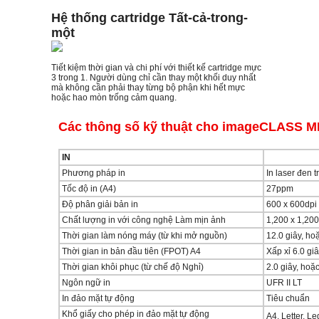
Hệ thống cartridge Tất-cả-trong-
một
Tiết kiệm thời gian và chi phí với thiết kế cartridge mực
3 trong 1. Người dùng chỉ cần thay một khối duy nhất
mà không cần phải thay từng bộ phận khi hết mực
hoặc hao mòn trống cảm quang.
Các thông số kỹ thuật cho imageCLASS 
IN
Phương pháp in
In laser đen t
Tốc độ in (A4)
27ppm
Độ phân giải bản in
600 x 600dpi
Chất lượng in với công nghệ Làm mịn ảnh
1,200 x 1,20
Thời gian làm nóng máy (từ khi mở nguồn)
12.0 giây, hoặ
Thời gian in bản đầu tiên (FPOT) A4
Xấp xỉ 6.0 gi
Thời gian khôi phục (từ chế độ Nghỉ)
2.0 giây, hoặc
Ngôn ngữ in
UFR II LT
In đảo mặt tự động
Tiêu chuẩn
Khổ giấy cho phép in đảo mặt tự động
A4, Letter, L