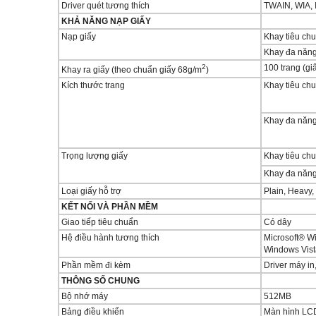
Driver quét tương thích
TWAIN, WIA, 
KHẢ NĂNG NẠP GIẤY
Nạp giấy
Khay tiêu ch
Khay đa năn
2
100 trang (gi
Khay ra giấy (theo chuẩn giấy 68g/m
)
Kích thước trang
Khay tiêu ch
Khay đa năn
Trọng lượng giấy
Khay tiêu ch
Khay đa năn
Loại giấy hỗ trợ
Plain, Heavy,
KẾT NỐI VÀ PHẦN MỀM
Giao tiếp tiêu chuẩn
Có dây
Hệ điều hành tương thích
Microsoft® Wi
Windows Vist
Phần mềm đi kèm
Driver máy in
THÔNG SỐ CHUNG
Bộ nhớ máy
512MB
Bảng điều khiển
Màn hình LCD