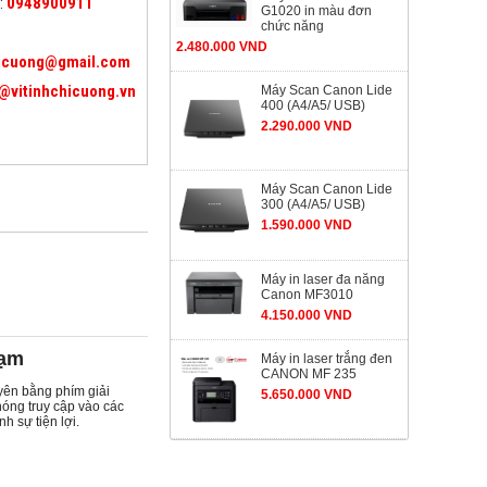
:
0948900911
G1020 in màu đơn
chức năng
2.480.000 VND
icuong@gmail.com
@vitinhchicuong.vn
Máy Scan Canon Lide
400 (A4/A5/ USB)
2.290.000 VND
Máy Scan Canon Lide
300 (A4/A5/ USB)
1.590.000 VND
Máy in laser đa năng
Canon MF3010
4.150.000 VND
hạm
Máy in laser trắng đen
CANON MF 235
yên bằng phím giải
5.650.000 VND
óng truy cập vào các
h sự tiện lợi.