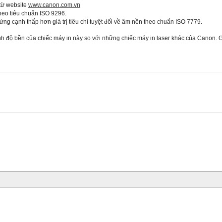
từ website
www.canon.com.vn
theo tiêu chuẩn ISO 9296.
ứng cạnh thấp hơn giá trị tiêu chí tuyệt đối về âm nền theo chuẩn ISO 7779.
nh độ bền của chiếc máy in này so với những chiếc máy in laser khác của Canon. Gi