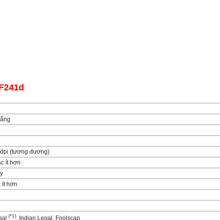
MF241d
rắng
0dpi (tương đương)
c ít hơn
ây
 ít hơn
(*1)
egal
, Indian Legal, Foolscap