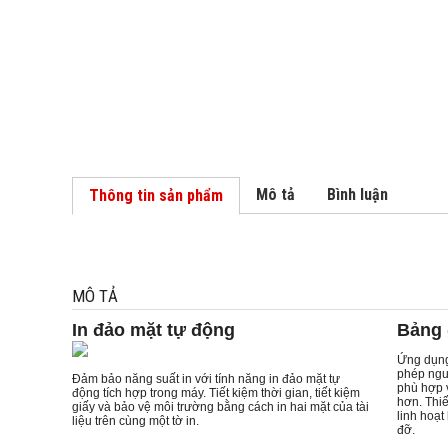
Mô tả
Bình luận
Thông tin sản phẩm
MÔ TẢ
In đảo mặt tự động
Bảng 
Ứng dụng
phép ngườ
Đảm bảo năng suất in với tính năng in đảo mặt tự
phù hợp 
động tích hợp trong máy. Tiết kiệm thời gian, tiết kiệm
hơn. Thiế
giấy và bảo vệ môi trường bằng cách in hai mặt của tài
linh hoạt
liệu trên cùng một tờ in.
đỡ.