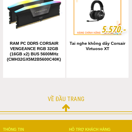
5
5
.
.
5
5
7
7
0
0
.-
.-
RAM PC DDR5 CORSAIR
Tai nghe không dây Corsair
VENGEANCE RGB 32GB
Virtuoso XT
(16GB x2) BUS 5600MHz
(CMH32GX5M2B5600C40K)
VỀ ĐẦU TRANG
THÔNG TIN
HỖ TRỢ KHÁCH HÀNG