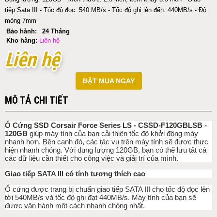
tiếp Sata III - Tốc độ đọc: 540 MB/s - Tốc độ ghi lên đến: 440MB/s - Độ
mỏng 7mm
Bảo hành:
24 Tháng
Kho hàng:
Liên hệ
Liên hệ
Liên hệ
ĐẶT MUA NGAY
MÔ TẢ CHI TIẾT
Ổ Cứng SSD Corsair Force Series LS - CSSD-F120GBLSB -
120GB
giúp máy tính của bạn cải thiện tốc độ khởi động máy
nhanh hơn. Bên cạnh đó, các tác vụ trên máy tính sẽ được thực
hiện nhanh chóng. Với dung lượng 120GB, bạn có thể lưu tất cả
các dữ liệu cần thiết cho công việc và giải trí của mình.
Giao tiếp SATA III có tính tương thích cao
Ổ cứng được trang bị chuẩn giao tiếp SATA III cho tốc độ đọc lên
tới 540MB/s và tốc độ ghi đạt 440MB/s. Máy tính của bạn sẽ
được vận hành một cách nhanh chóng nhất.