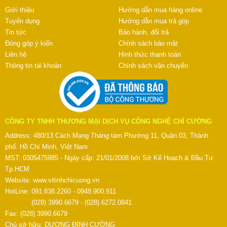
Giới thiệu
Hướng dẫn mua hàng online
Tuyển dụng
Hướng dẫn mua trả góp
Tin tức
Bảo hành, đổi trả
Đóng góp ý kiến
Chính sách bảo mật
Liên hệ
Hình thức thanh toán
Thông tin tài khoản
Chính sách vận chuyển
CÔNG TY TNHH THƯƠNG MẠI DỊCH VỤ CÔNG NGHỆ CHÍ CƯỜNG
Address: 480/13 Cách Mạng Tháng tám Phường 11, Quận 03, Thành
phố. Hồ Chí Minh, Việt Nam
MST: 0305475985 - Ngày cấp: 21/01/2008 bởi Sở Kế Hoạch & Đầu Tư
Tp.HCM
Website:
www.vitinhchicuong.vn
HotLine: 091.838.2260 - 0948.900.911
(028) 3990.6679 - (028) 6272.0841
Fax: (028) 3990.6679
Chủ sở hữu: DƯƠNG ĐÌNH CƯỜNG