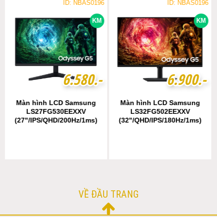
ID: NBAS0196
ID: NBAS0196
KM
KM
6
6
.
.
5
5
8
8
0
0
.-
.-
6
6
.
.
9
9
0
0
0
0
.-
.-
Màn hình LCD Samsung
Màn hình LCD Samsung
LS27FG530EEXXV
LS32FG502EEXXV
(27"/IPS/QHD/200Hz/1ms)
(32"/QHD/IPS/180Hz/1ms)
VỀ ĐẦU TRANG