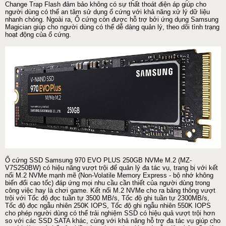
Change Trap Flash đảm bảo không có sự thất thoát điện áp giúp cho
người dùng có thể an tâm sử dụng ổ cứng với khả năng xử lý dữ liệu
nhanh chóng. Ngoài ra, Ổ cứng còn được hỗ trợ bởi ứng dụng Samsung
Magician giúp cho người dùng có thể dễ dàng quản lý, theo dõi tình trạng
hoạt động của ổ cứng.
Ổ cứng SSD Samsung 970 EVO PLUS 250GB NVMe M.2 (MZ-
V7S250BW) có hiệu năng vượt trội để quản lý đa tác vụ, trang bị với kết
nối M.2 NVMe mạnh mẽ (Non-Volatile Memory Express - bộ nhớ không
biến đổi cao tốc) đáp ứng mọi nhu cầu cần thiết của người dùng trong
công việc hay là chơi game. Kết nối M.2 NVMe cho ra băng thông vượt
trội với Tốc độ đọc tuần tự 3500 MB/s, Tốc độ ghi tuần tự 2300MB/s,
Tốc độ đọc ngẫu nhiên 250K IOPS, Tốc độ ghi ngẫu nhiên 550K IOPS
cho phép người dùng có thể trải nghiệm SSD có hiệu quả vượt trội hơn
so với các SSD SATA khác, cùng với khả năng hỗ trợ đa tác vụ giúp cho