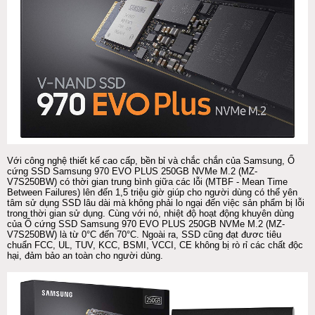
Với công nghệ thiết kế cao cấp, bền bỉ và chắc chắn của Samsung, Ổ
cứng SSD Samsung 970 EVO PLUS 250GB NVMe M.2 (MZ-
V7S250BW) có thời gian trung bình giữa các lỗi (MTBF - Mean Time
Between Failures) lên đến 1,5 triệu giờ giúp cho người dùng có thể yên
tâm sử dụng SSD lâu dài mà không phải lo ngại đến việc sản phẩm bị lỗi
trong thời gian sử dụng. Cùng với nó, nhiệt độ hoạt động khuyên dùng
của Ổ cứng SSD Samsung 970 EVO PLUS 250GB NVMe M.2 (MZ-
V7S250BW) là từ 0°C đến 70°C. Ngoài ra, SSD cũng đạt đươc tiêu
chuẩn FCC, UL, TUV, KCC, BSMI, VCCI, CE không bị rò rỉ các chất độc
hại, đảm bảo an toàn cho người dùng.