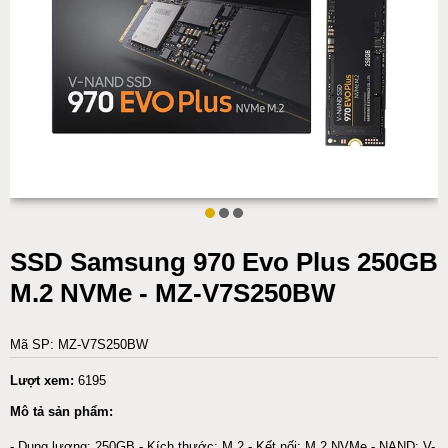
SSD Samsung 970 Evo Plus 250GB
M.2 NVMe - MZ-V7S250BW
Mã SP: MZ-V7S250BW
Lượt xem:
6195
Mô tả sản phẩm:
- Dung lượng: 250GB - Kích thước: M.2 - Kết nối: M.2 NVMe - NAND: V-