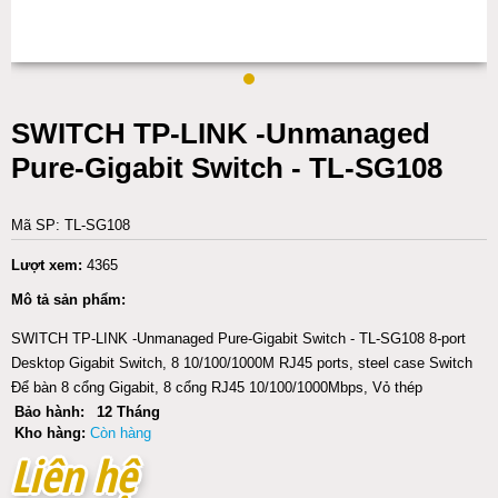
SWITCH TP-LINK -Unmanaged
Pure-Gigabit Switch - TL-SG108
Mã SP: TL-SG108
Lượt xem:
4365
Mô tả sản phẩm:
SWITCH TP-LINK -Unmanaged Pure-Gigabit Switch - TL-SG108 8-port
Desktop Gigabit Switch, 8 10/100/1000M RJ45 ports, steel case Switch
Để bàn 8 cổng Gigabit, 8 cổng RJ45 10/100/1000Mbps, Vỏ thép
Bảo hành:
12 Tháng
Kho hàng:
Còn hàng
Liên hệ
Liên hệ