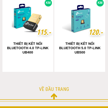
KM
KM
1
1
1
1
5
5
.-
.-
1
1
2
2
0
0
.-
.-
THIẾT BỊ KẾT NỐI
THIẾT BỊ KẾT NỐI
BLUETOOTH 4.0 TP-LINK
BLUETOOTH 5.0 TP-LINK
UB400
UB500
VỀ ĐẦU TRANG