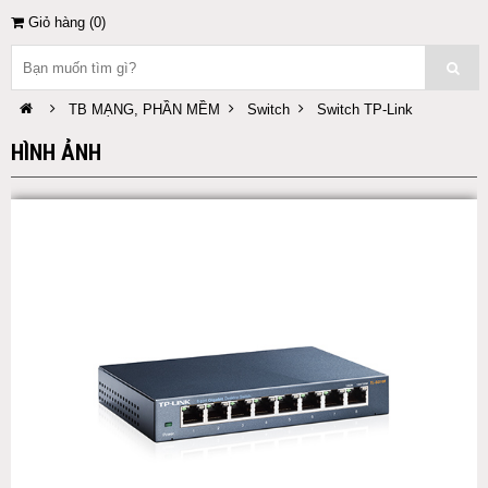
Giỏ hàng (
0
)
TB MẠNG, PHẦN MỀM
Switch
Switch TP-Link
HÌNH ẢNH