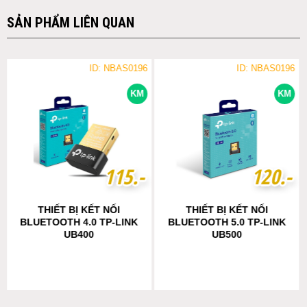
SẢN PHẨM LIÊN QUAN
ID: NBAS0196
ID: NBAS0196
KM
KM
1
1
1
1
5
5
.-
.-
1
1
2
2
0
0
.-
.-
THIẾT BỊ KẾT NỐI
THIẾT BỊ KẾT NỐI
BLUETOOTH 4.0 TP-LINK
BLUETOOTH 5.0 TP-LINK
UB400
UB500