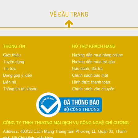
VỀ ĐẦU TRANG
THÔNG TIN
HỖ TRỢ KHÁCH HÀNG
Giới thiệu
Hướng dẫn mua hàng online
Tuyển dụng
Hướng dẫn mua trả góp
Tin tức
Bảo hành, đổi trả
Đóng góp ý kiến
Chính sách bảo mật
Liên hệ
Hình thức thanh toán
Thông tin tài khoản
Chính sách vận chuyển
CÔNG TY TNHH THƯƠNG MẠI DỊCH VỤ CÔNG NGHỆ CHÍ CƯỜNG
Address: 480/13 Cách Mạng Tháng tám Phường 11, Quận 03, Thành