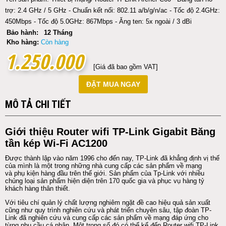
trợ: 2.4 GHz / 5 GHz - Chuẩn kết nối: 802.11 a/b/g/n/ac - Tốc độ 2.4GHz:
450Mbps - Tốc độ 5.0GHz: 867Mbps - Ăng ten: 5x ngoài / 3 dBi
Bảo hành:
12 Tháng
Kho hàng:
Còn hàng
1.250.000
1.250.000
[Giá đã bao gồm VAT]
ĐẶT MUA NGAY
MÔ TẢ CHI TIẾT
Giới thiệu
Router
wifi TP-Link Gigabit Băng
tần kép Wi-Fi AC1200
Được thành lập vào năm 1996 cho đến nay, TP-Link đã khẳng định vị thế
của mình là một trong những nhà cung cấp các sản phẩm về mạng
và
phụ kiện
hàng đầu trên thế giới. Sản phẩm của Tp-Link với nhiều
chủng loại sản phẩm hiện diện trên 170 quốc gia và phục vụ hàng tỷ
khách hàng thân thiết.
Với tiêu chí quản lý chất lượng nghiêm ngặt đề cao hiệu quả sản xuất
cũng như quy trình nghiên cứu và phát triển chuyên sâu, tập đoàn TP-
Link đã nghiên cứu và cung cấp các sản phẩm về mạng đáp ứng cho
từng nhu cầu cá nhân. Một trong số đó có thể kể đến
Router
wifi TP-Link