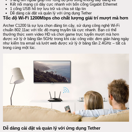
Kết nối mạng có dây cực nhanh với bốn cổng Gigabit Ethernet
1 cổng
USB
hỗ trợ lưu trữ và chia sẻ tập tin
Dễ dàng cài đặt và quản lý với
ứng dụng
Tether
Tốc độ Wi-Fi 1200Mbps cho chất lượng giải trí mượt mà hơn
Archer C1200 là sự lựa chọn đáng tin cậy, sử dụng công nghệ Wi-Fi
chuẩn 802.11ac với tốc độ mạng truyền tải cực nhanh. Bạn có thể
thưởng thức xem video HD và chơi game trực tuyến mượt mà hơn
được xử lý ở băng tần 5GHz trong khi các công việc đơn giản hàng ngày
như kiểm tra email và lướt web được xử lý ở băng tần 2.4GHz – tất cả
trong cùng một lúc.
Dễ dàng cài đặt và quản lý với
ứng dụng
Tether