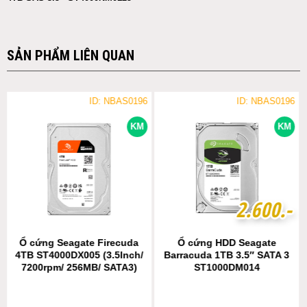
SẢN PHẨM LIÊN QUAN
ID: NBAS0196
ID: NBAS0196
KM
KM
2
2
.
.
6
6
0
0
0
0
.-
.-
Ổ cứng Seagate Firecuda
Ổ cứng HDD Seagate
4TB ST4000DX005 (3.5Inch/
Barracuda 1TB 3.5″ SATA 3
7200rpm/ 256MB/ SATA3)
ST1000DM014