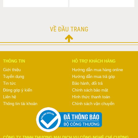
VỀ ĐẦU TRANG
THÔNG TIN
HỖ TRỢ KHÁCH HÀNG
Giới thiệu
Hướng dẫn mua hàng online
Tuyển dụng
Hướng dẫn mua trả góp
Tin tức
Bảo hành, đổi trả
Đóng góp ý kiến
Chính sách bảo mật
Liên hệ
Hình thức thanh toán
Thông tin tài khoản
Chính sách vận chuyển
CÔNG TY TNHH THƯƠNG MẠI DỊCH VỤ CÔNG NGHỆ CHÍ CƯỜNG