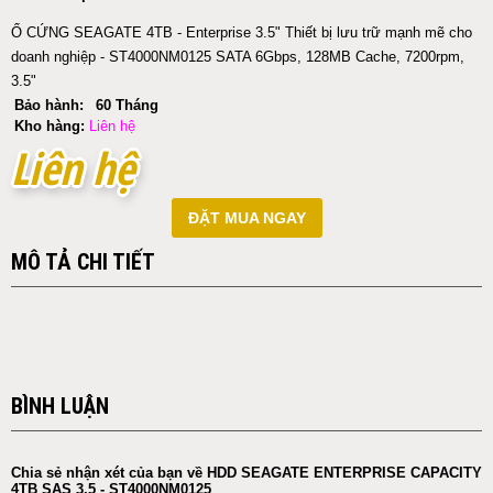
Ổ CỨNG SEAGATE 4TB - Enterprise 3.5" Thiết bị lưu trữ mạnh mẽ cho
doanh nghiệp - ST4000NM0125 SATA 6Gbps, 128MB Cache, 7200rpm,
3.5"
Bảo hành:
60 Tháng
Kho hàng:
Liên hệ
Liên hệ
Liên hệ
ĐẶT MUA NGAY
MÔ TẢ CHI TIẾT
BÌNH LUẬN
Chia sẻ nhận xét của bạn về HDD SEAGATE ENTERPRISE CAPACITY
4TB SAS 3.5 - ST4000NM0125