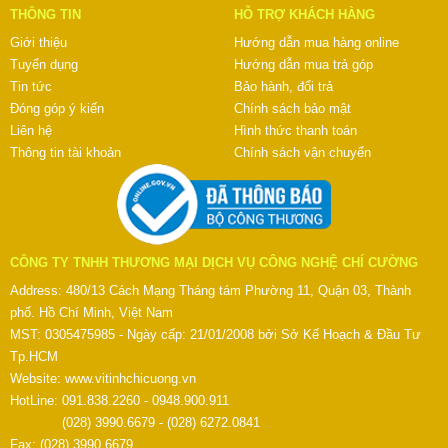
THÔNG TIN
HỖ TRỢ KHÁCH HÀNG
Giới thiệu
Hướng dẫn mua hàng online
Tuyển dụng
Hướng dẫn mua trả góp
Tin tức
Bảo hành, đổi trả
Đóng góp ý kiến
Chính sách bảo mật
Liên hệ
Hình thức thanh toán
Thông tin tài khoản
Chính sách vận chuyển
CÔNG TY TNHH THƯƠNG MẠI DỊCH VỤ CÔNG NGHỆ CHÍ CƯỜNG
Address: 480/13 Cách Mạng Tháng tám Phường 11, Quận 03, Thành
phố. Hồ Chí Minh, Việt Nam
MST: 0305475985 - Ngày cấp: 21/01/2008 bởi Sở Kế Hoạch & Đầu Tư
Tp.HCM
Website:
www.vitinhchicuong.vn
HotLine: 091.838.2260 - 0948.900.911
(028) 3990.6679 - (028) 6272.0841
Fax: (028) 3990.6679