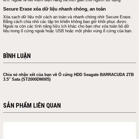
Secure Erase xóa dữ liệu nhanh chóng, an toàn
Xóa sạch dữ liệu một cách an toàn và nhanh chóng nhờ Secure Erase.
Bằng cách chia nhỏ các tập tin khiến không bao giờ khôi phục được.
Ngoài ra còn các tính năng hữu ích khác cho bạn như xóa toàn bộ dữ
liệu trong
ổ cứng
ngoài hoặc
USB
hoặc một phân vùng
ổ cứng
của bạn.
BÌNH LUẬN
Chia sẻ nhận xét của bạn về Ổ cứng HDD Seagate BARRACUDA 2TB
3.5" Sata (ST2000DM005)
SẢN PHẨM LIÊN QUAN
ID: NBAS0196
ID: NBAS0196
KM
KM