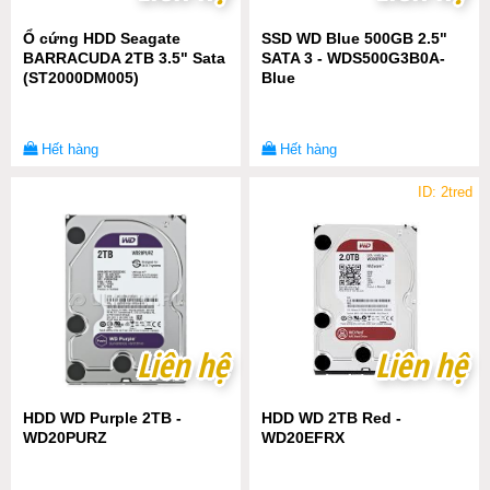
Ổ cứng HDD Seagate
SSD WD Blue 500GB 2.5"
BARRACUDA 2TB 3.5" Sata
SATA 3 - WDS500G3B0A-
(ST2000DM005)
Blue
Hết hàng
Hết hàng
ID: 2tred
Liên hệ
Liên hệ
Liên hệ
Liên hệ
HDD WD Purple 2TB -
HDD WD 2TB Red -
WD20PURZ
WD20EFRX