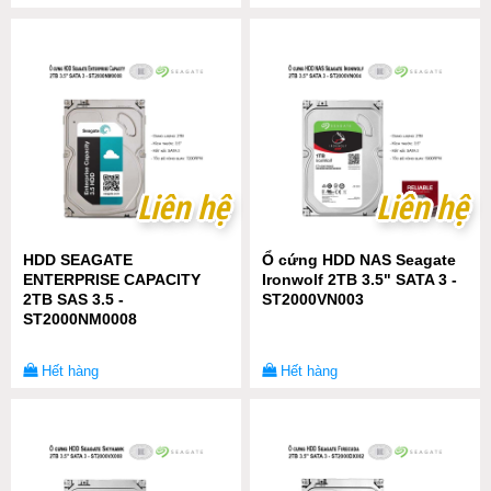
Liên hệ
Liên hệ
Liên hệ
Liên hệ
HDD SEAGATE
Ổ cứng HDD NAS Seagate
ENTERPRISE CAPACITY
Ironwolf 2TB 3.5" SATA 3 -
2TB SAS 3.5 -
ST2000VN003
ST2000NM0008
Hết hàng
Hết hàng