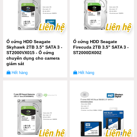
Liên hệ
Liên hệ
Liên hệ
Liên hệ
Ổ cứng HDD Seagate
Ổ cứng HDD Seagate
Skyhawk 2TB 3.5" SATA 3 -
Firecuda 2TB 3.5" SATA 3 -
ST2000VX015 - Ổ cứng
ST2000DX002
chuyên dụng cho camera
giám sát
Hết hàng
Hết hàng
Liên hệ
Liên hệ
Liên hệ
Liên hệ