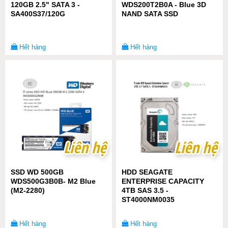
120GB 2.5" SATA 3 -
WDS200T2B0A - Blue 3D
SA400S37/120G
NAND SATA SSD
Hết hàng
Hết hàng
Liên hệ
Liên hệ
Liên hệ
Liên hệ
SSD WD 500GB
HDD SEAGATE
WDS500G3B0B- M2 Blue
ENTERPRISE CAPACITY
(M2-2280)
4TB SAS 3.5 -
ST4000NM0035
Hết hàng
Hết hàng