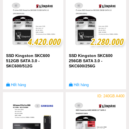
4.420.000
4.420.000
2.280.000
2.280.000
SSD Kingston SKC600
SSD Kingston SKC600
512GB SATA 3.0 -
256GB SATA 3.0 -
SKC600/512G
SKC600/256G
Hết hàng
Hết hàng
ID: 240GB A400