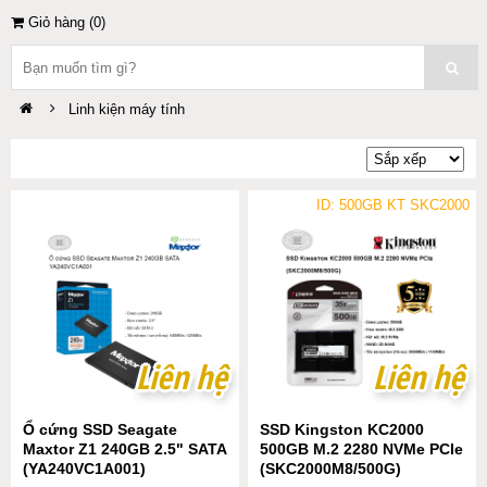
Giỏ hàng (
0
)
Linh kiện máy tính
ID: 500GB KT SKC2000
Liên hệ
Liên hệ
Liên hệ
Liên hệ
Ổ cứng SSD Seagate
SSD Kingston KC2000
Maxtor Z1 240GB 2.5" SATA
500GB M.2 2280 NVMe PCIe
(YA240VC1A001)
(SKC2000M8/500G)