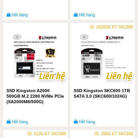
Hết hàng
Hết hàng
ID: 1024GB KT SKC600
Liên hệ
Liên hệ
Liên hệ
Liên hệ
SSD Kingston A2000
SSD Kingston SKC600 1TB
500GB M.2 2280 NVMe PCIe
SATA 3.0 (SKC600/1024G)
(SA2000M8/500G)
Hết hàng
Hết hàng
ID: 512G KT SKC600
ID: 256G KT SKC600