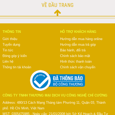
VỀ ĐẦU TRANG
THÔNG TIN
HỖ TRỢ KHÁCH HÀNG
Giới thiệu
Hướng dẫn mua hàng online
Tuyển dụng
Hướng dẫn mua trả góp
Tin tức
Bảo hành, đổi trả
Đóng góp ý kiến
Chính sách bảo mật
Liên hệ
Hình thức thanh toán
Thông tin tài khoản
Chính sách vận chuyển
CÔNG TY TNHH THƯƠNG MẠI DỊCH VỤ CÔNG NGHỆ CHÍ CƯỜNG
Address: 480/13 Cách Mạng Tháng tám Phường 11, Quận 03, Thành
phố. Hồ Chí Minh, Việt Nam
MST: 0305475985 - Ngày cấp: 21/01/2008 bởi Sở Kế Hoạch & Đầu Tư