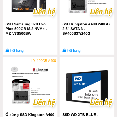
Liên hệ
Liên hệ
Liên hệ
Liên hệ
SSD Samsung 970 Evo
SSD Kingston A400 240GB
Plus 500GB M.2 NVMe -
2.5" SATA 3 -
MZ-V7S500BW
SA400S37/240G
Hết hàng
Hết hàng
ID: 120GB A400
Liên hệ
Liên hệ
Liên hệ
Liên hệ
Ổ cứng SSD Kingston A400
SSD WD 2TB BLUE -