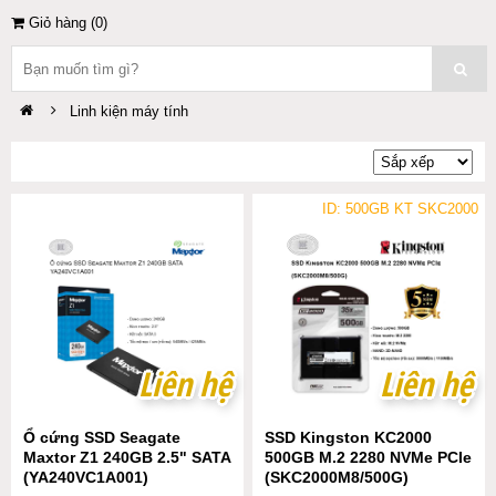
Giỏ hàng (
0
)
Linh kiện máy tính
ID: 500GB KT SKC2000
Liên hệ
Liên hệ
Liên hệ
Liên hệ
Ổ cứng SSD Seagate
SSD Kingston KC2000
Maxtor Z1 240GB 2.5" SATA
500GB M.2 2280 NVMe PCIe
(YA240VC1A001)
(SKC2000M8/500G)