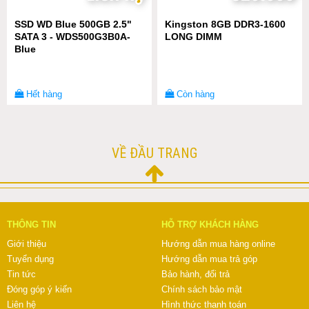
SSD WD Blue 500GB 2.5"
Kingston 8GB DDR3-1600
SATA 3 - WDS500G3B0A-
LONG DIMM
Blue
Hết hàng
Còn hàng
VỀ ĐẦU TRANG
THÔNG TIN
HỖ TRỢ KHÁCH HÀNG
Giới thiệu
Hướng dẫn mua hàng online
Tuyển dụng
Hướng dẫn mua trả góp
Tin tức
Bảo hành, đổi trả
Đóng góp ý kiến
Chính sách bảo mật
Liên hệ
Hình thức thanh toán