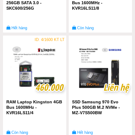
256GB SATA 3.0 -
Bus 1600MHz -
SKC600/256G
KVR16LS11/8
Hết hàng
Còn hàng
ID: 4/1600 KT LT
460.000
460.000
Liên hệ
Liên hệ
RAM Laptop Kingston 4GB
SSD Samsung 970 Evo
Bus 1600MHz -
Plus 500GB M.2 NVMe -
KVR16LS11/4
MZ-V7S500BW
Còn hàng
Hết hàng