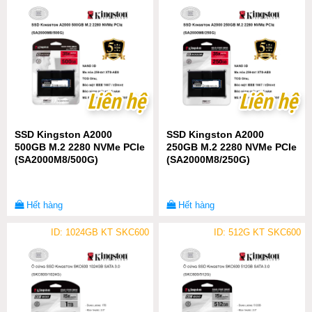
Liên hệ
Liên hệ
Liên hệ
Liên hệ
SSD Kingston A2000
SSD Kingston A2000
500GB M.2 2280 NVMe PCIe
250GB M.2 2280 NVMe PCIe
(SA2000M8/500G)
(SA2000M8/250G)
Hết hàng
Hết hàng
ID: 1024GB KT SKC600
ID: 512G KT SKC600