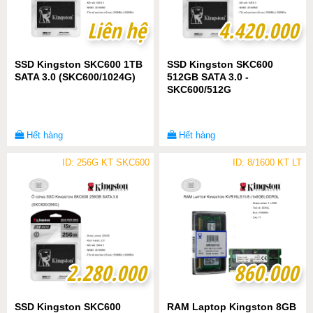
Liên hệ
Liên hệ
4.420.000
4.420.000
SSD Kingston SKC600 1TB
SSD Kingston SKC600
SATA 3.0 (SKC600/1024G)
512GB SATA 3.0 -
SKC600/512G
Hết hàng
Hết hàng
ID: 256G KT SKC600
ID: 8/1600 KT LT
2.280.000
2.280.000
860.000
860.000
SSD Kingston SKC600
RAM Laptop Kingston 8GB