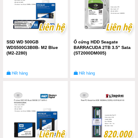
Liên hệ
Liên hệ
Liên hệ
Liên hệ
SSD WD 500GB
Ổ cứng HDD Seagate
WDS500G3B0B- M2 Blue
BARRACUDA 2TB 3.5" Sata
(M2-2280)
(ST2000DM005)
Hết hàng
Hết hàng
Liên hệ
Liên hệ
820.000
820.000