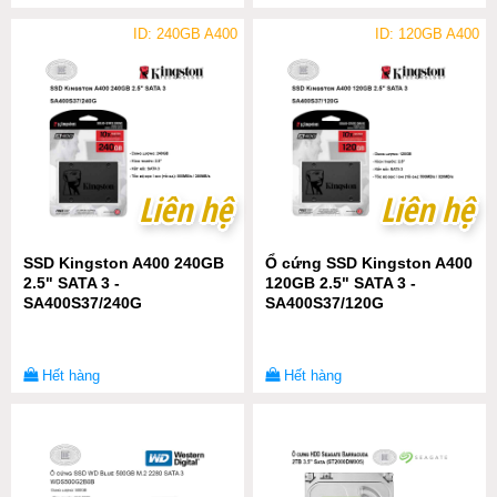
ID: 240GB A400
ID: 120GB A400
Liên hệ
Liên hệ
Liên hệ
Liên hệ
SSD Kingston A400 240GB
Ổ cứng SSD Kingston A400
2.5" SATA 3 -
120GB 2.5" SATA 3 -
SA400S37/240G
SA400S37/120G
Hết hàng
Hết hàng