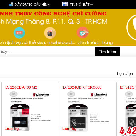
XÂY DỰNG CẤU HÌNH
TIN NỔI BẬT
Lựa chọn
ID: 120GB A400 M2
ID: 1024GB KT SKC600
ID: 512G
Liên hệ
Liên hệ