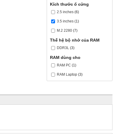
Kích thước ổ cứng
2.5 inches
(6)
3.5 inches
(1)
M.2 2280
(7)
Thế hệ bộ nhớ của RAM
DDR3L
(3)
RAM dùng cho
RAM PC
(1)
RAM Laptop
(3)