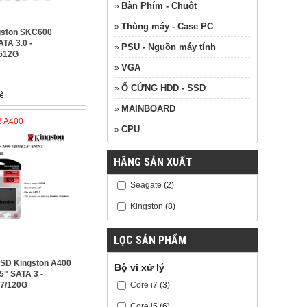
Bàn Phím - Chuột
»
Thùng máy - Case PC
»
gston SKC600
TA 3.0 -
PSU - Nguồn máy tính
»
512G
VGA
»
Ổ CỨNG HDD - SSD
»
MAINBOARD
»
B A400
CPU
»
HÃNG SẢN XUẤT
Seagate
(2)
Kingston
(8)
LỌC SẢN PHẨM
 SSD Kingston A400
Bộ vi xử lý
5" SATA 3 -
Core i7
(3)
7/120G
Core i5
(6)