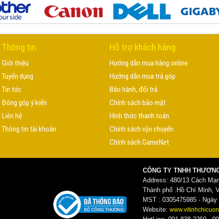
Thông tin
Hỗ trợ khách hàng
Giới thiệu
Hướng dẫn mua hàng online
Tuyển dụng
Hướng dẫn mua trả góp
Tin tức
Bảo hành, đổi trả
Đóng góp ý kiến
Chính sách bảo mật
Liên hệ
Hình thức thanh toán
Thông tin tài khoản
Chính sách vận chuyển
Chính sách GameNet
CÔNG TY TNHH THƯƠNG
Address: 480/13 Cách Mạ
Thành phố .Hồ Chí Minh, 
MST : 0305475985 - Ngày c
Website:
www.vitinhchicuon