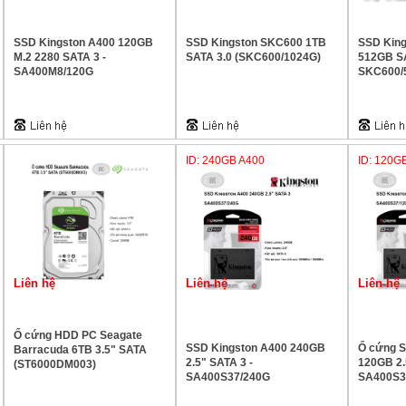
SSD Kingston A400 120GB
SSD Kingston SKC600 1TB
SSD Kin
M.2 2280 SATA 3 -
SATA 3.0 (SKC600/1024G)
512GB SA
SA400M8/120G
SKC600/
ID: 240GB A400
ID: 120G
Liên hệ
Liên hệ
Liên hệ
Ổ cứng HDD PC Seagate
SSD Kingston A400 240GB
Ổ cứng
Barracuda 6TB 3.5" SATA
2.5" SATA 3 -
120GB 2.
(ST6000DM003)
SA400S37/240G
SA400S3