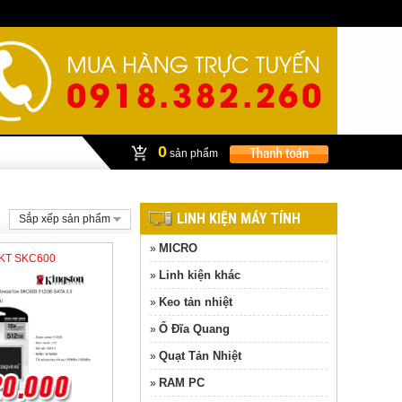
0
sản phẩm
LINH KIỆN MÁY TÍNH
Sắp xếp sản phẩm
MICRO
»
 KT SKC600
Linh kiện khác
»
Keo tản nhiệt
»
Ổ Đĩa Quang
»
Quạt Tản Nhiệt
»
RAM PC
»