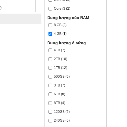
Core i3
(2)
Dung lượng của RAM
8 GB
(2)
4 GB
(1)
Dung lượng ổ cứng
4TB
(7)
2TB
(10)
1TB
(12)
500GB
(6)
3TB
(7)
6TB
(8)
8TB
(4)
120GB
(5)
240GB
(6)