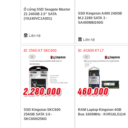
Ổ cứng SSD Seagate Maxtor
SSD Kingston A400 240GB
Z1 240GB 2.5" SATA
M.2 2280 SATA 3 -
(YA240VC1A001)
SA400M8/240G
ID: 256G KT SKC600
ID: 4/1600 KT LT
SSD Kingston SKC600
RAM Laptop Kingston 4GB
256GB SATA 3.0 -
Bus 1600MHz - KVR16LS11/4
SKC600/256G