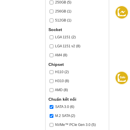
250GB
(5)
256GB
(1)
512GB
(1)
Socket
LGA 1151
(2)
LGA 1151 v2
(8)
AM4
(8)
Chipset
H110
(2)
H310
(8)
AMD
(8)
Chuẩn kết nối
SATA 3.0
(6)
M.2 SATA
(2)
NVMe™ PCIe Gen 3.0
(5)