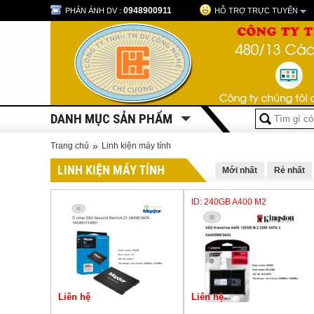
0948900911
PHẢN ÁNH DV :
HỖ TRỢ TRỰC TUYẾN
DANH MỤC SẢN PHẨM
»
Trang chủ
Linh kiện máy tính
LINH KIỆN MÁY TÍNH
Mới nhất
Rẻ nhất
ID: 240GB A400 M2
Liên hệ
Liên hệ