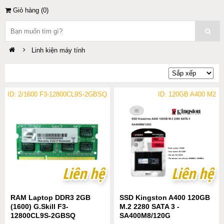
Giỏ hàng (
0
)
Linh kiện máy tính
ID: 2/1600 F3-12800CL9S-2GBSQ
ID: 120GB A400 M2
Liên hệ
Liên hệ
Liên hệ
Liên hệ
RAM Laptop DDR3 2GB
SSD Kingston A400 120GB
(1600) G.Skill F3-
M.2 2280 SATA 3 -
12800CL9S-2GBSQ
SA400M8/120G