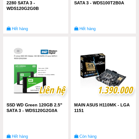
2280 SATA 3 -
SATA 3 - WDS100T2B0A
WDS120G2G0B
Hết hàng
Hết hàng
Liên hệ
Liên hệ
1.390.000
1.390.000
SSD WD Green 120GB 2.5"
MAIN ASUS H110MK - LGA
SATA 3 - WDS120G2G0A
1151
Hết hàng
Còn hàng