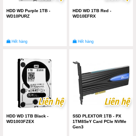
HDD WD Purple 1TB -
HDD WD 1TB Red -
WD10PURZ
WD10EFRX
Hết hàng
Hết hàng
Liên hệ
Liên hệ
Liên hệ
Liên hệ
HDD WD 1TB Black -
SSD PLEXTOR 1TB - PX
WD1003FZEX
1TM8SeY Card PCIe NVMe
Gen3