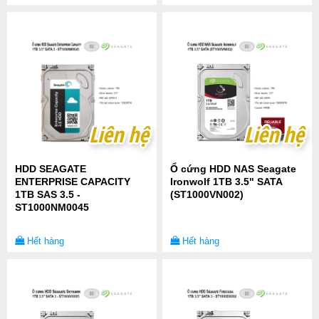
Liên hệ
Liên hệ
Liên hệ
Liên hệ
HDD SEAGATE
Ổ cứng HDD NAS Seagate
ENTERPRISE CAPACITY
Ironwolf 1TB 3.5" SATA
1TB SAS 3.5 -
(ST1000VN002)
ST1000NM0045
Hết hàng
Hết hàng