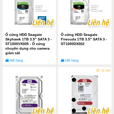
Liên hệ
Liên hệ
Liên hệ
Liên hệ
Ổ cứng HDD Seagate
Ổ cứng HDD Seagate
Skyhawk 1TB 3.5" SATA 3 -
Firecuda 1TB 3.5" SATA 3 -
ST1000VX005 - Ổ cứng
ST1000DX002
chuyên dụng cho camera
giám sát
Hết hàng
Hết hàng
ID: 1t red
Liên hệ
Liên hệ
Liên hệ
Liên hệ