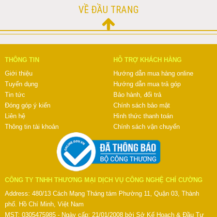
VỀ ĐẦU TRANG
THÔNG TIN
HỖ TRỢ KHÁCH HÀNG
Giới thiệu
Hướng dẫn mua hàng online
Tuyển dụng
Hướng dẫn mua trả góp
Tin tức
Bảo hành, đổi trả
Đóng góp ý kiến
Chính sách bảo mật
Liên hệ
Hình thức thanh toán
Thông tin tài khoản
Chính sách vận chuyển
CÔNG TY TNHH THƯƠNG MẠI DỊCH VỤ CÔNG NGHỆ CHÍ CƯỜNG
Address: 480/13 Cách Mạng Tháng tám Phường 11, Quận 03, Thành
phố. Hồ Chí Minh, Việt Nam
MST: 0305475985 - Ngày cấp: 21/01/2008 bởi Sở Kế Hoạch & Đầu Tư