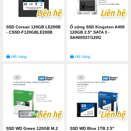
Liên hệ
Liên hệ
Liên hệ
Liên hệ
SSD Corsair 120GB LE200B
Ổ cứng SSD Kingston A400
- CSSD-F120GBLE200B
120GB 2.5" SATA 3 -
SA400S37/120G
Hết hàng
Hết hàng
Liên hệ
Liên hệ
Liên hệ
Liên hệ
SSD WD Green 120GB M.2
SSD WD Blue 1TB 2.5"