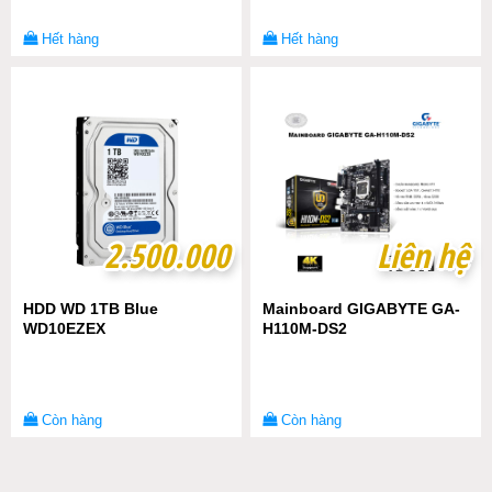
Hết hàng
Hết hàng
2.500.000
2.500.000
Liên hệ
Liên hệ
HDD WD 1TB Blue
Mainboard GIGABYTE GA-
WD10EZEX
H110M-DS2
Còn hàng
Còn hàng