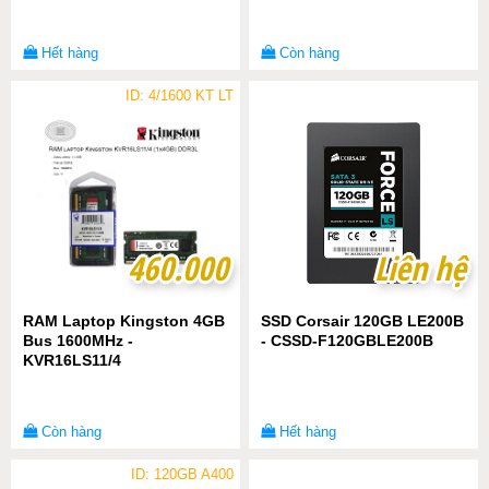
Hết hàng
Còn hàng
ID: 4/1600 KT LT
460.000
460.000
Liên hệ
Liên hệ
RAM Laptop Kingston 4GB
SSD Corsair 120GB LE200B
Bus 1600MHz -
- CSSD-F120GBLE200B
KVR16LS11/4
Còn hàng
Hết hàng
ID: 120GB A400