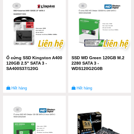
Liên hệ
Liên hệ
Liên hệ
Liên hệ
Ổ cứng SSD Kingston A400
SSD WD Green 120GB M.2
120GB 2.5" SATA 3 -
2280 SATA 3 -
SA400S37/120G
WDS120G2G0B
Hết hàng
Hết hàng