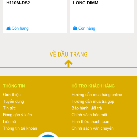
H110M-DS2
LONG DIMM
Còn hàng
Còn hàng
VỀ ĐẦU TRANG
THÔNG TIN
HỖ TRỢ KHÁCH HÀNG
Giới thiệu
Hướng dẫn mua hàng online
Tuyển dụng
Hướng dẫn mua trả góp
Tin tức
Bảo hành, đổi trả
Đóng góp ý kiến
Chính sách bảo mật
Liên hệ
Hình thức thanh toán
Thông tin tài khoản
Chính sách vận chuyển