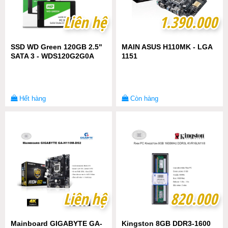
Liên hệ
Liên hệ
1.390.000
1.390.000
SSD WD Green 120GB 2.5"
MAIN ASUS H110MK - LGA
SATA 3 - WDS120G2G0A
1151
Hết hàng
Còn hàng
Liên hệ
Liên hệ
820.000
820.000
Mainboard GIGABYTE GA-
Kingston 8GB DDR3-1600