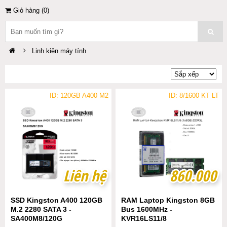
Giỏ hàng (
0
)
Linh kiện máy tính
ID: 120GB A400 M2
ID: 8/1600 KT LT
Liên hệ
Liên hệ
860.000
860.000
SSD Kingston A400 120GB
RAM Laptop Kingston 8GB
M.2 2280 SATA 3 -
Bus 1600MHz -
SA400M8/120G
KVR16LS11/8