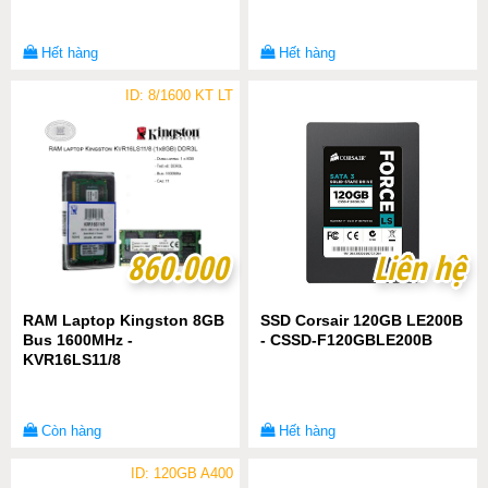
Hết hàng
Hết hàng
ID: 8/1600 KT LT
860.000
860.000
Liên hệ
Liên hệ
RAM Laptop Kingston 8GB
SSD Corsair 120GB LE200B
Bus 1600MHz -
- CSSD-F120GBLE200B
KVR16LS11/8
Còn hàng
Hết hàng
ID: 120GB A400