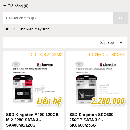
Giỏ hàng (
0
)
Linh kiện máy tính
ID: 120GB A400 M2
ID: 256G KT SKC600
Liên hệ
Liên hệ
2.280.000
2.280.000
SSD Kingston A400 120GB
SSD Kingston SKC600
M.2 2280 SATA 3 -
256GB SATA 3.0 -
SA400M8/120G
SKC600/256G