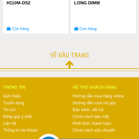
H110M-DS2
LONG DIMM
Còn hàng
Còn hàng
VỀ ĐẦU TRANG
THÔNG TIN
HỖ TRỢ KHÁCH HÀNG
Giới thiệu
Hướng dẫn mua hàng online
Tuyển dụng
Hướng dẫn mua trả góp
Tin tức
Bảo hành, đổi trả
Đóng góp ý kiến
Chính sách bảo mật
Liên hệ
Hình thức thanh toán
Thông tin tài khoản
Chính sách vận chuyển