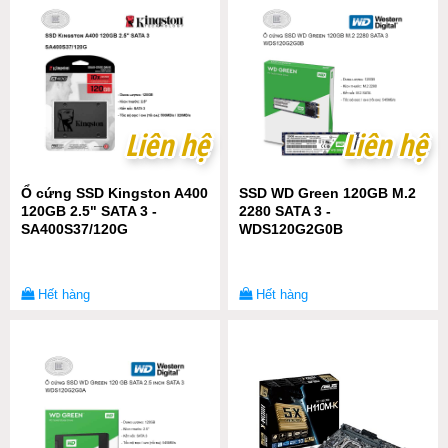
Liên hệ
Liên hệ
Liên hệ
Liên hệ
Ổ cứng SSD Kingston A400
SSD WD Green 120GB M.2
120GB 2.5" SATA 3 -
2280 SATA 3 -
SA400S37/120G
WDS120G2G0B
Hết hàng
Hết hàng