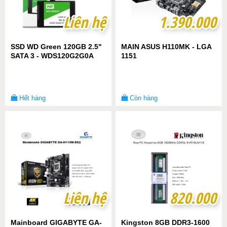
Liên hệ
Liên hệ
1.390.000
1.390.000
SSD WD Green 120GB 2.5"
MAIN ASUS H110MK - LGA
SATA 3 - WDS120G2G0A
1151
Hết hàng
Còn hàng
Liên hệ
Liên hệ
820.000
820.000
Mainboard GIGABYTE GA-
Kingston 8GB DDR3-1600