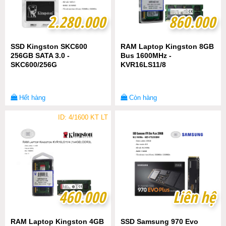
2.280.000
2.280.000
860.000
860.000
SSD Kingston SKC600
RAM Laptop Kingston 8GB
256GB SATA 3.0 -
Bus 1600MHz -
SKC600/256G
KVR16LS11/8
Hết hàng
Còn hàng
ID: 4/1600 KT LT
460.000
460.000
Liên hệ
Liên hệ
RAM Laptop Kingston 4GB
SSD Samsung 970 Evo