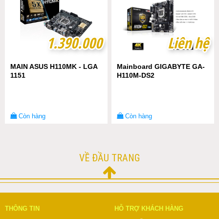
1.390.000
1.390.000
Liên hệ
Liên hệ
MAIN ASUS H110MK - LGA
Mainboard GIGABYTE GA-
1151
H110M-DS2
Còn hàng
Còn hàng
VỀ ĐẦU TRANG
THÔNG TIN
HỖ TRỢ KHÁCH HÀNG