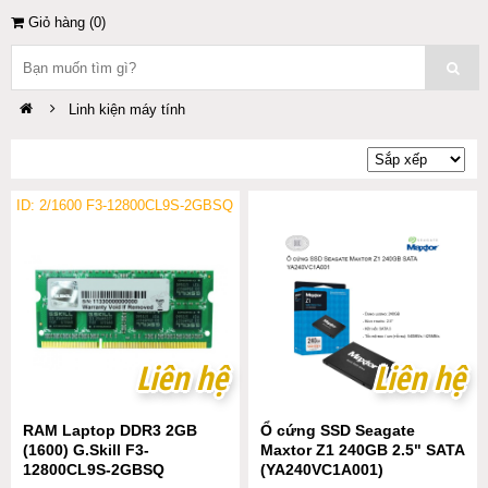
Giỏ hàng (
0
)
Linh kiện máy tính
ID: 2/1600 F3-12800CL9S-2GBSQ
Liên hệ
Liên hệ
Liên hệ
Liên hệ
RAM Laptop DDR3 2GB
Ổ cứng SSD Seagate
(1600) G.Skill F3-
Maxtor Z1 240GB 2.5" SATA
12800CL9S-2GBSQ
(YA240VC1A001)