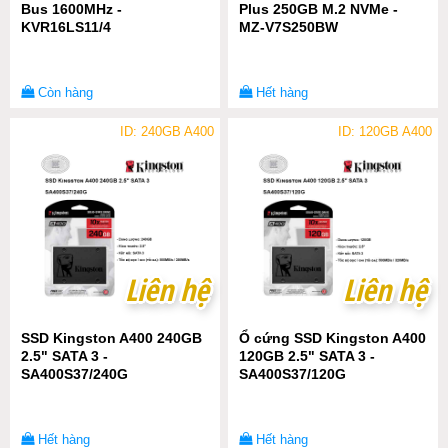
Bus 1600MHz -
Plus 250GB M.2 NVMe -
KVR16LS11/4
MZ-V7S250BW
Còn hàng
Hết hàng
ID: 240GB A400
ID: 120GB A400
Liên hệ
Liên hệ
Liên hệ
Liên hệ
SSD Kingston A400 240GB
Ổ cứng SSD Kingston A400
2.5" SATA 3 -
120GB 2.5" SATA 3 -
SA400S37/240G
SA400S37/120G
Hết hàng
Hết hàng