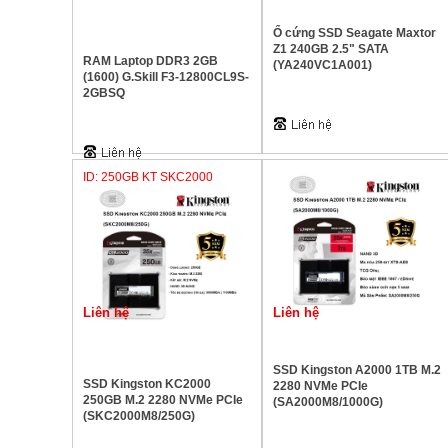
Ổ cứng SSD Seagate Maxtor
Z1 240GB 2.5" SATA
RAM Laptop DDR3 2GB
(YA240VC1A001)
(1600) G.Skill F3-12800CL9S-
2GBSQ
ID: 250GB KT SKC2000
Liên hệ
Liên hệ
SSD Kingston A2000 1TB M.2
SSD Kingston KC2000
2280 NVMe PCIe
250GB M.2 2280 NVMe PCIe
(SA2000M8/1000G)
(SKC2000M8/250G)