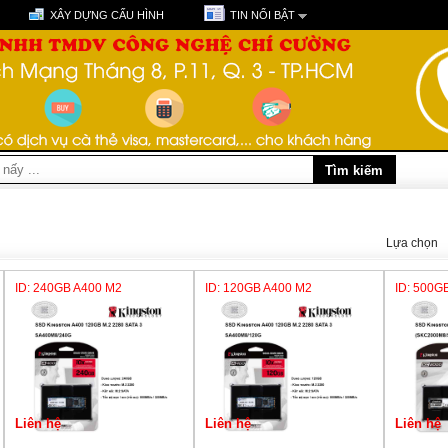
XÂY DỰNG CẤU HÌNH
TIN NỔI BẬT
Lựa chọn
ID: 240GB A400 M2
ID: 120GB A400 M2
ID: 500G
Liên hệ
Liên hệ
Liên hệ