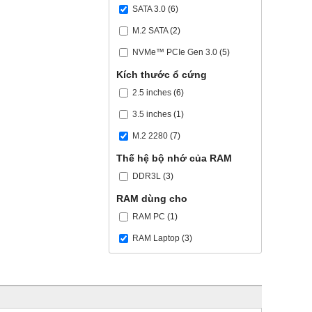
SATA 3.0
(6)
M.2 SATA
(2)
NVMe™ PCIe Gen 3.0
(5)
Kích thước ổ cứng
2.5 inches
(6)
3.5 inches
(1)
M.2 2280
(7)
Thế hệ bộ nhớ của RAM
DDR3L
(3)
RAM dùng cho
RAM PC
(1)
RAM Laptop
(3)