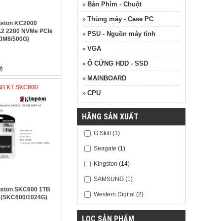
Bàn Phím - Chuột
»
Thùng máy - Case PC
»
gston KC2000
.2 2280 NVMe PCIe
PSU - Nguồn máy tính
»
0M8/500G)
VGA
»
Ổ CỨNG HDD - SSD
»
MAINBOARD
»
GB KT SKC600
CPU
»
HÃNG SẢN XUẤT
G.Skill
(1)
Seagate
(1)
Kingston
(14)
SAMSUNG
(1)
gston SKC600 1TB
Western Digital
(2)
 (SKC600/1024G)
LỌC SẢN PHẨM