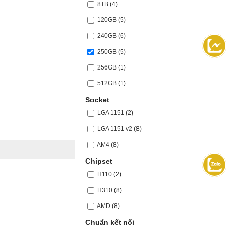
8TB
(4)
120GB
(5)
240GB
(6)
250GB
(5)
256GB
(1)
512GB
(1)
Socket
LGA 1151
(2)
LGA 1151 v2
(8)
AM4
(8)
Chipset
H110
(2)
H310
(8)
AMD
(8)
Chuẩn kết nối