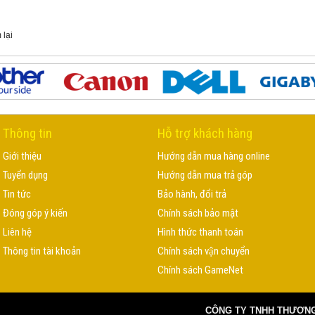
 lại
Thông tin
Hỗ trợ khách hàng
Giới thiệu
Hướng dẫn mua hàng online
Tuyển dụng
Hướng dẫn mua trả góp
Tin tức
Bảo hành, đổi trả
Đóng góp ý kiến
Chính sách bảo mật
Liên hệ
Hình thức thanh toán
Thông tin tài khoản
Chính sách vận chuyển
Chính sách GameNet
CÔNG TY TNHH THƯƠNG