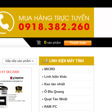
0
sản phẩm
LINH KIỆN MÁY TÍNH
Sắp xếp sản phẩm
MICRO
»
B KT SKC2000
Linh kiện khác
»
Keo tản nhiệt
»
Ổ Đĩa Quang
»
Quạt Tản Nhiệt
»
RAM PC
»