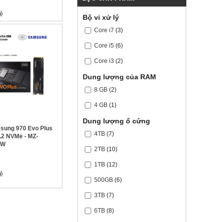
Bộ vi xử lý
Core i7
(3)
Core i5
(6)
Core i3
(2)
Dung lượng của RAM
8 GB
(2)
4 GB
(1)
Dung lượng ổ cứng
ung 970 Evo Plus
4TB
(7)
2 NVMe - MZ-
BW
2TB
(10)
1TB
(12)
500GB
(6)
3TB
(7)
6TB
(8)