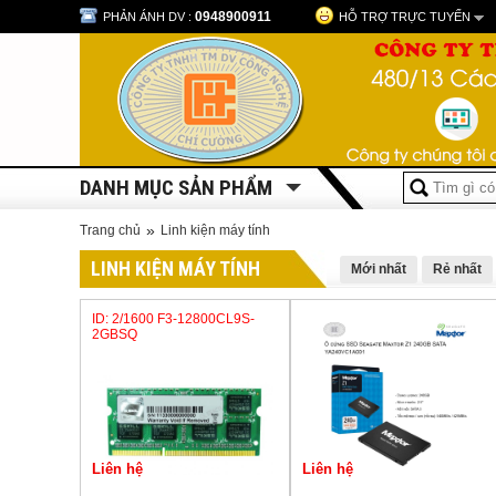
0948900911
PHẢN ÁNH DV :
HỖ TRỢ TRỰC TUYẾN
DANH MỤC SẢN PHẨM
»
Trang chủ
Linh kiện máy tính
LINH KIỆN MÁY TÍNH
Mới nhất
Rẻ nhất
ID: 2/1600 F3-12800CL9S-
2GBSQ
Liên hệ
Liên hệ