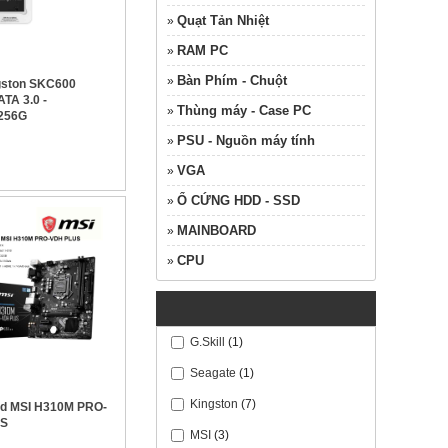
Bàn Phím - Chuột
»
Thùng máy - Case PC
»
gston SKC600
TA 3.0 -
PSU - Nguồn máy tính
»
256G
VGA
»
Ổ CỨNG HDD - SSD
»
MAINBOARD
»
CPU
»
HÃNG SẢN XUẤT
G.Skill
(1)
Seagate
(1)
Kingston
(7)
MSI
(3)
rd MSI H310M PRO-
US
GigaByte
(1)
Asus
(4)