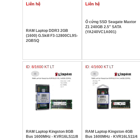
Ổ cứng SSD Seagate Maxtor
Z1 240GB 2.5" SATA
RAM Laptop DDR3 2GB
(YA240VC1A001)
(1600) G.Skill F3-12800CL9S-
2GBSQ
ID: 8/1600 KT LT
ID: 4/1600 KT LT
RAM Laptop Kingston 8GB
RAM Laptop Kingston 4GB
Bus 1600MHz - KVR16LS11/8
Bus 1600MHz - KVR16LS11/4