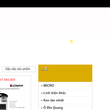
0
sản phẩm
LINH KIỆN MÁY TÍNH
Sắp xếp sản phẩm
MICRO
»
 KT SKC600
Linh kiện khác
»
Keo tản nhiệt
»
Ổ Đĩa Quang
»
Quạt Tản Nhiệt
»
RAM PC
»