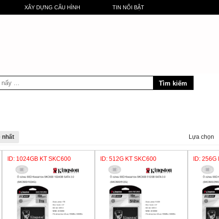
XÂY DỰNG CẤU HÌNH
TIN NỔI BẬT
Lựa chọn
ID: 1024GB KT SKC600
ID: 512G KT SKC600
ID: 256G
Liên hệ