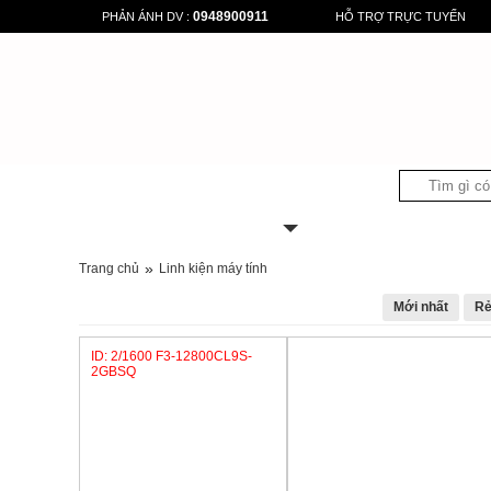
0948900911
PHẢN ÁNH DV :
HỖ TRỢ TRỰC TUYẾN
DANH MỤC SẢN PHẨM
»
Trang chủ
Linh kiện máy tính
LINH KIỆN MÁY TÍNH
Mới nhất
Rẻ nhất
ID: 2/1600 F3-12800CL9S-
2GBSQ
Liên hệ
Liên hệ