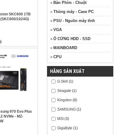
Bàn Phím - Chuột
»
Thùng máy - Case PC
»
gston SKC600 1TB
 (SKC600/1024G)
PSU - Nguồn máy tính
»
VGA
»
Ổ CỨNG HDD - SSD
»
MAINBOARD
»
CPU
»
HÃNG SẢN XUẤT
G.Skill
(1)
Seagate
(1)
Kingston
(9)
SAMSUNG
(1)
ung 970 Evo Plus
2 NVMe - MZ-
MSI
(3)
BW
GigaByte
(1)