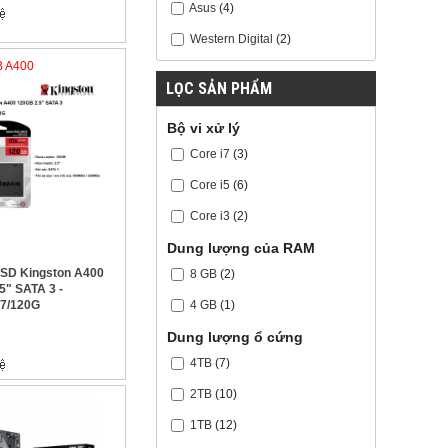
Asus
(4)
Western Digital
(2)
B A400
LỌC SẢN PHẨM
Bộ vi xử lý
Core i7
(3)
Core i5
(6)
Core i3
(2)
Dung lượng của RAM
 SSD Kingston A400
8 GB
(2)
5" SATA 3 -
4 GB
(1)
7/120G
Dung lượng ổ cứng
4TB
(7)
2TB
(10)
1TB
(12)