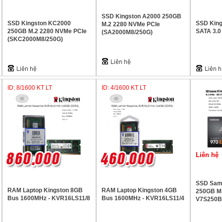
SSD Kingston A2000 250GB
SSD Kingston KC2000
SSD Kin
M.2 2280 NVMe PCIe
250GB M.2 2280 NVMe PCIe
SATA 3.0
(SA2000M8/250G)
(SKC2000M8/250G)
ID: 8/1600 KT LT
ID: 4/1600 KT LT
Liên hệ
SSD Sams
RAM Laptop Kingston 8GB
RAM Laptop Kingston 4GB
250GB M.
Bus 1600MHz - KVR16LS11/8
Bus 1600MHz - KVR16LS11/4
V7S250