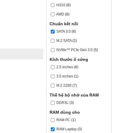
H310
(8)
AMD
(8)
Chuẩn kết nối
SATA 3.0
(6)
M.2 SATA
(2)
NVMe™ PCIe Gen 3.0
(5)
Kích thước ổ cứng
2.5 inches
(6)
3.5 inches
(1)
M.2 2280
(7)
Thế hệ bộ nhớ của RAM
DDR3L
(3)
RAM dùng cho
RAM PC
(1)
RAM Laptop
(3)