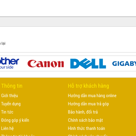
 lại
Thông tin
Hỗ trợ khách hàng
Giới thiệu
Hướng dẫn mua hàng online
Tuyển dụng
Hướng dẫn mua trả góp
Tin tức
Bảo hành, đổi trả
Đóng góp ý kiến
Chính sách bảo mật
Liên hệ
Hình thức thanh toán