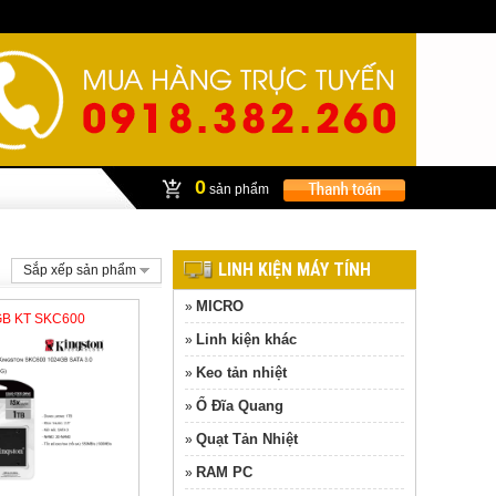
0
sản phẩm
LINH KIỆN MÁY TÍNH
Sắp xếp sản phẩm
MICRO
»
GB KT SKC600
Linh kiện khác
»
Keo tản nhiệt
»
Ổ Đĩa Quang
»
Quạt Tản Nhiệt
»
RAM PC
»