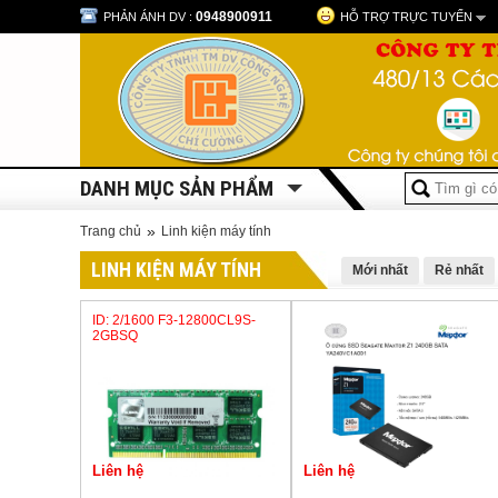
0948900911
PHẢN ÁNH DV :
HỖ TRỢ TRỰC TUYẾN
DANH MỤC SẢN PHẨM
»
Trang chủ
Linh kiện máy tính
LINH KIỆN MÁY TÍNH
Mới nhất
Rẻ nhất
ID: 2/1600 F3-12800CL9S-
2GBSQ
Liên hệ
Liên hệ