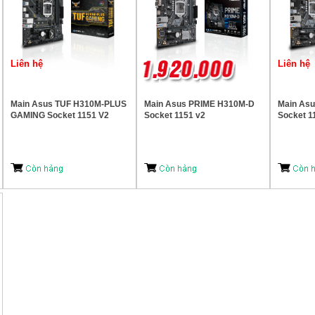
Liên hệ
Liên hệ
Main Asus TUF H310M-PLUS
Main Asus PRIME H310M-D
Main As
GAMING Socket 1151 V2
Socket 1151 v2
Socket 1