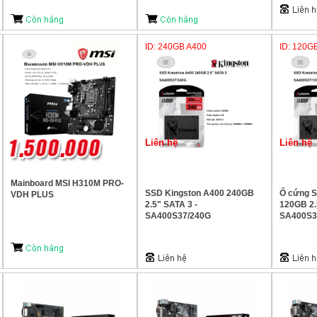
ID: 240GB A400
ID: 120G
Liên hệ
Liên hệ
Mainboard MSI H310M PRO-
SSD Kingston A400 240GB
Ổ cứng
VDH PLUS
2.5" SATA 3 -
120GB 2.
SA400S37/240G
SA400S3