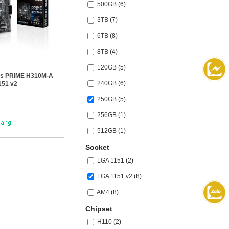
500GB
(6)
3TB
(7)
6TB
(8)
8TB
(4)
120GB
(5)
us PRIME H310M-A
240GB
(6)
151 v2
250GB
(5)
256GB
(1)
512GB
(1)
Socket
LGA 1151
(2)
LGA 1151 v2
(8)
AM4
(8)
Chipset
H110
(2)