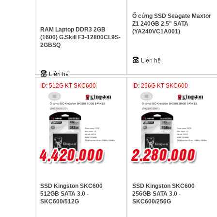
Ổ cứng SSD Seagate Maxtor
Z1 240GB 2.5" SATA
RAM Laptop DDR3 2GB
(YA240VC1A001)
(1600) G.Skill F3-12800CL9S-
2GBSQ
ID: 512G KT SKC600
ID: 256G KT SKC600
SSD Kingston SKC600
SSD Kingston SKC600
512GB SATA 3.0 -
256GB SATA 3.0 -
SKC600/512G
SKC600/256G