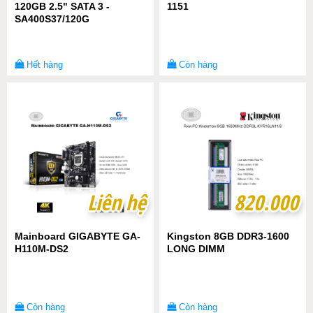
120GB 2.5" SATA 3 -
1151
SA400S37/120G
Hết hàng
Còn hàng
Liên hệ
Liên hệ
820.000
820.000
Mainboard GIGABYTE GA-
Kingston 8GB DDR3-1600
H110M-DS2
LONG DIMM
Còn hàng
Còn hàng