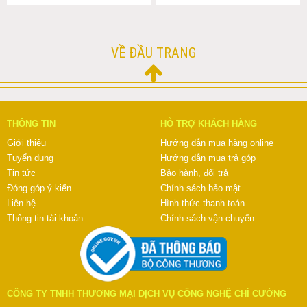
VỀ ĐẦU TRANG
THÔNG TIN
HỖ TRỢ KHÁCH HÀNG
Giới thiệu
Hướng dẫn mua hàng online
Tuyển dụng
Hướng dẫn mua trả góp
Tin tức
Bảo hành, đổi trả
Đóng góp ý kiến
Chính sách bảo mật
Liên hệ
Hình thức thanh toán
Thông tin tài khoản
Chính sách vận chuyển
CÔNG TY TNHH THƯƠNG MẠI DỊCH VỤ CÔNG NGHỆ CHÍ CƯỜNG