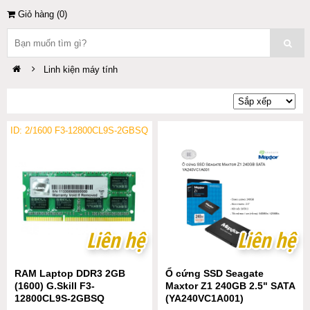
Giỏ hàng (
0
)
Linh kiện máy tính
ID: 2/1600 F3-12800CL9S-2GBSQ
Liên hệ
Liên hệ
Liên hệ
Liên hệ
RAM Laptop DDR3 2GB
Ổ cứng SSD Seagate
(1600) G.Skill F3-
Maxtor Z1 240GB 2.5" SATA
12800CL9S-2GBSQ
(YA240VC1A001)