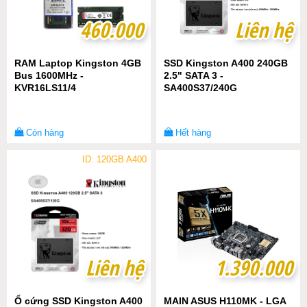
460.000
460.000
Liên hệ
Liên hệ
RAM Laptop Kingston 4GB
SSD Kingston A400 240GB
Bus 1600MHz -
2.5" SATA 3 -
KVR16LS11/4
SA400S37/240G
Còn hàng
Hết hàng
ID: 120GB A400
Liên hệ
Liên hệ
1.390.000
1.390.000
Ổ cứng SSD Kingston A400
MAIN ASUS H110MK - LGA