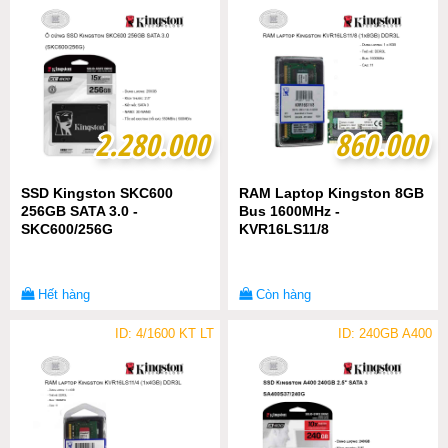
2.280.000
2.280.000
860.000
860.000
SSD Kingston SKC600
RAM Laptop Kingston 8GB
256GB SATA 3.0 -
Bus 1600MHz -
SKC600/256G
KVR16LS11/8
Hết hàng
Còn hàng
ID: 4/1600 KT LT
ID: 240GB A400