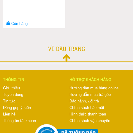
Còn hàng
VỀ ĐẦU TRANG
THÔNG TIN
HỖ TRỢ KHÁCH HÀNG
Giới thiệu
Hướng dẫn mua hàng online
Tuyển dụng
Hướng dẫn mua trả góp
Tin tức
Bảo hành, đổi trả
Đóng góp ý kiến
Chính sách bảo mật
Liên hệ
Hình thức thanh toán
Thông tin tài khoản
Chính sách vận chuyển