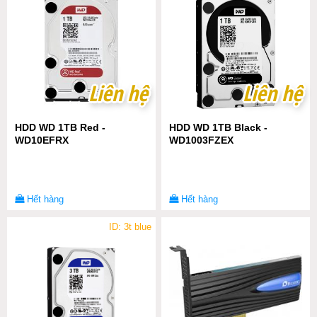
Liên hệ
Liên hệ
Liên hệ
Liên hệ
HDD WD 1TB Red -
HDD WD 1TB Black -
WD10EFRX
WD1003FZEX
Hết hàng
Hết hàng
ID: 3t blue