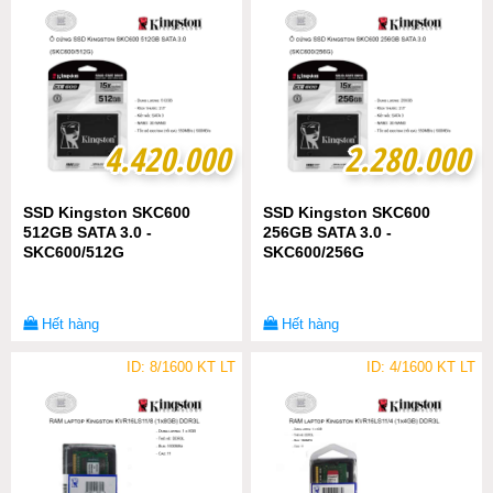
4.420.000
4.420.000
2.280.000
2.280.000
SSD Kingston SKC600
SSD Kingston SKC600
512GB SATA 3.0 -
256GB SATA 3.0 -
SKC600/512G
SKC600/256G
Hết hàng
Hết hàng
ID: 8/1600 KT LT
ID: 4/1600 KT LT