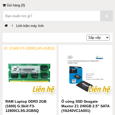
Giỏ hàng (
0
)
Linh kiện máy tính
ID: 2/1600 F3-12800CL9S-2GBSQ
Liên hệ
Liên hệ
Liên hệ
Liên hệ
RAM Laptop DDR3 2GB
Ổ cứng SSD Seagate
(1600) G.Skill F3-
Maxtor Z1 240GB 2.5" SATA
12800CL9S-2GBSQ
(YA240VC1A001)