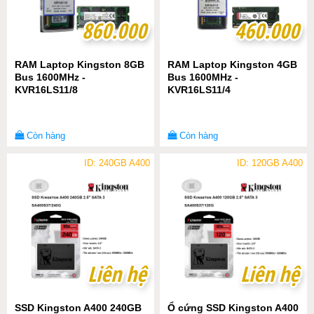
860.000
860.000
460.000
460.000
RAM Laptop Kingston 8GB
RAM Laptop Kingston 4GB
Bus 1600MHz -
Bus 1600MHz -
KVR16LS11/8
KVR16LS11/4
Còn hàng
Còn hàng
ID: 240GB A400
ID: 120GB A400
Liên hệ
Liên hệ
Liên hệ
Liên hệ
SSD Kingston A400 240GB
Ổ cứng SSD Kingston A400