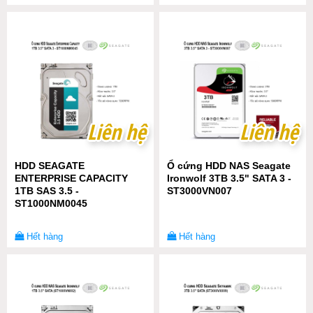
Liên hệ
Liên hệ
Liên hệ
Liên hệ
HDD SEAGATE
Ổ cứng HDD NAS Seagate
ENTERPRISE CAPACITY
Ironwolf 3TB 3.5" SATA 3 -
1TB SAS 3.5 -
ST3000VN007
ST1000NM0045
Hết hàng
Hết hàng