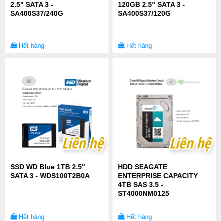
2.5" SATA 3 -
120GB 2.5" SATA 3 -
SA400S37/240G
SA400S37/120G
Hết hàng
Hết hàng
Liên hệ
Liên hệ
Liên hệ
Liên hệ
SSD WD Blue 1TB 2.5"
HDD SEAGATE
SATA 3 - WDS100T2B0A
ENTERPRISE CAPACITY
4TB SAS 3.5 -
ST4000NM0125
Hết hàng
Hết hàng