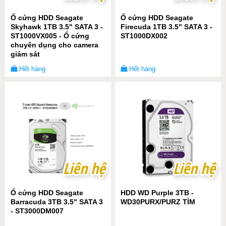
Ổ cứng HDD Seagate
Ổ cứng HDD Seagate
Skyhawk 1TB 3.5" SATA 3 -
Firecuda 1TB 3.5" SATA 3 -
ST1000VX005 - Ổ cứng
ST1000DX002
chuyên dụng cho camera
giám sát
Hết hàng
Hết hàng
Liên hệ
Liên hệ
Liên hệ
Liên hệ
Ổ cứng HDD Seagate
HDD WD Purple 3TB -
Barracuda 3TB 3.5" SATA 3
WD30PURX/PURZ TÍM
- ST3000DM007