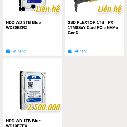
Liên hệ
Liên hệ
Liên hệ
Liên hệ
HDD WD 3TB Blue -
SSD PLEXTOR 1TB - PX
WD30EZRZ
1TM8SeY Card PCIe NVMe
Gen3
Hết hàng
Hết hàng
2.500.000
2.500.000
HDD WD 1TB Blue
WD10EZEX