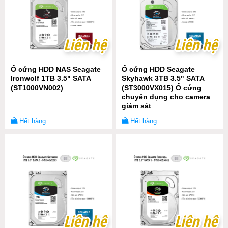
Liên hệ
Liên hệ
Liên hệ
Liên hệ
Ổ cứng HDD NAS Seagate
Ổ cứng HDD Seagate
Ironwolf 1TB 3.5" SATA
Skyhawk 3TB 3.5" SATA
(ST1000VN002)
(ST3000VX015) Ổ cứng
chuyên dụng cho camera
giám sát
Hết hàng
Hết hàng
Liên hệ
Liên hệ
Liên hệ
Liên hệ