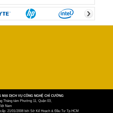
 MẠI DỊCH VỤ CÔNG NGHỆ CHÍ CƯỜNG
ng Tháng tám Phường 11, Quận 03,
Việt Nam
ấp: 21/01/2008 bởi Sở Kế Hoạch & Đầu Tư Tp.HCM