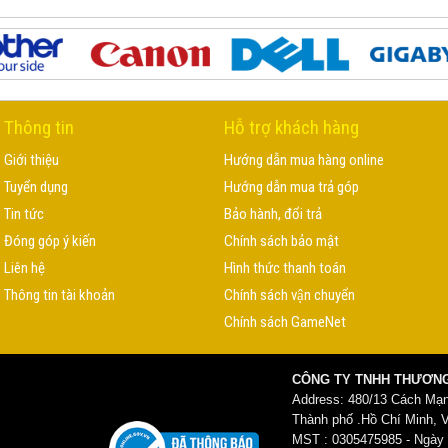
Thông tin
Hỗ trợ khách hàng
Giới thiệu
Hướng dẫn mua hàng online
Tuyển dụng
Hướng dẫn mua trả góp
Tin tức
Bảo hành, đổi trả
Đóng góp ý kiến
Chính sách bảo mật
Liên hệ
Hình thức thanh toán
Thông tin tài khoản
Chính sách vận chuyển
Chính sách GameNet
CÔNG TY TNHH THƯƠNG
Address: 480/13 Cách Mạ
Thành phố .Hồ Chí Minh, 
MST : 0305475985 - Ngày c