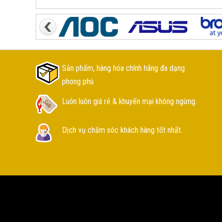
Sản phẩm, hàng hóa chính hãng đa dạng
phong phú
Luôn luôn giá rẻ & khuyến mại không ngừng.
Dịch vụ chăm sóc khách hàng tốt nhất.