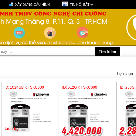
XÂY DỰNG CẤU HÌNH
TIN NỔI BẬT
Lựa chọn
ID: 1024GB KT SKC600
ID: 512G KT SKC600
ID: 256G
Liên hệ