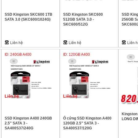
SSD Kingston SKC600 1TB
SSD Kingston SKC600
SSD Kin
SATA 3.0 (SKC600/1024G)
512GB SATA 3.0 -
256GB SA
SKC600/512G
SKC600/
ID: 240GB A400
ID: 120GB A400
Liên hệ
Liên hệ
Kingsto
SSD Kingston A400 240GB
Ổ cứng SSD Kingston A400
LONG D
2.5" SATA 3 -
120GB 2.5" SATA 3 -
SA400S37/240G
SA400S37/120G