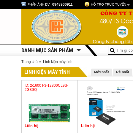
0948900911
PHẢN ÁNH DV :
HỖ TRỢ TRỰC TUYẾN
DANH MỤC SẢN PHẨM
»
Trang chủ
Linh kiện máy tính
LINH KIỆN MÁY TÍNH
Mới nhất
Rẻ nhất
ID: 2/1600 F3-12800CL9S-
2GBSQ
Liên hệ
Liên hệ