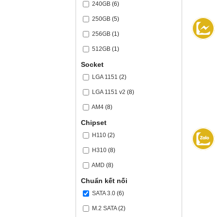
240GB
(6)
250GB
(5)
256GB
(1)
512GB
(1)
Socket
LGA 1151
(2)
LGA 1151 v2
(8)
AM4
(8)
Chipset
H110
(2)
H310
(8)
AMD
(8)
Chuẩn kết nối
SATA 3.0
(6)
M.2 SATA
(2)