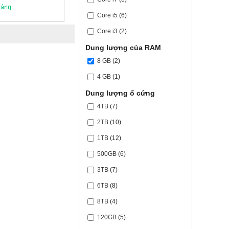
Core i5
(6)
Core i3
(2)
Dung lượng của RAM
8 GB
(2)
4 GB
(1)
Dung lượng ổ cứng
4TB
(7)
2TB
(10)
1TB
(12)
500GB
(6)
3TB
(7)
6TB
(8)
8TB
(4)
120GB
(5)