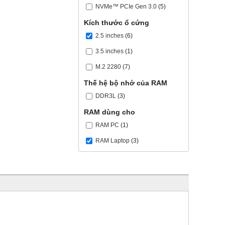
NVMe™ PCIe Gen 3.0
(5)
Kích thước ổ cứng
2.5 inches
(6)
3.5 inches
(1)
M.2 2280
(7)
Thế hệ bộ nhớ của RAM
DDR3L
(3)
RAM dùng cho
RAM PC
(1)
RAM Laptop
(3)