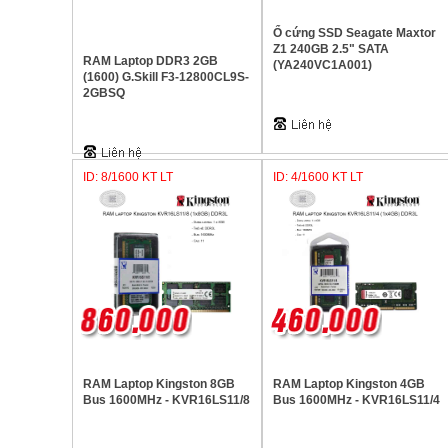
Ổ cứng SSD Seagate Maxtor
Z1 240GB 2.5" SATA
RAM Laptop DDR3 2GB
(YA240VC1A001)
(1600) G.Skill F3-12800CL9S-
2GBSQ
ID: 8/1600 KT LT
ID: 4/1600 KT LT
RAM Laptop Kingston 8GB
RAM Laptop Kingston 4GB
Bus 1600MHz - KVR16LS11/8
Bus 1600MHz - KVR16LS11/4