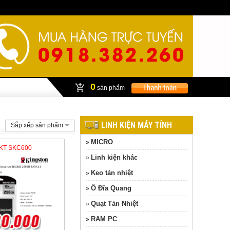
0
sản phẩm
LINH KIỆN MÁY TÍNH
Sắp xếp sản phẩm
MICRO
»
 KT SKC600
Linh kiện khác
»
Keo tản nhiệt
»
Ổ Đĩa Quang
»
Quạt Tản Nhiệt
»
RAM PC
»