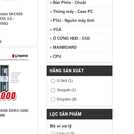
Bàn Phím - Chuột
»
Thùng máy - Case PC
»
gston SKC600
TA 3.0 -
PSU - Nguồn máy tính
»
256G
VGA
»
Ổ CỨNG HDD - SSD
»
MAINBOARD
»
CPU
»
HÃNG SẢN XUẤT
G.Skill
(1)
Seagate
(1)
Kingston
(8)
n 8GB DDR3-1600
LỌC SẢN PHẨM
IMM
Bộ vi xử lý
Core i7
(3)